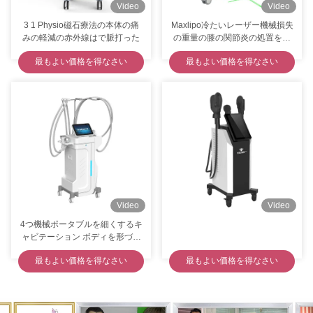
Video
Video
3 1 Physio磁石療法の本体の痛
Maxlipo冷たいレーザー機械損失
みの軽減の赤外線はで脈打った
の重量の膝の関節炎の処置を回
す縦10d
最もよい価格を得なさい
最もよい価格を得なさい
Video
Video
4つ機械ポータブルを細くするキ
ャビテーション ボディを形づけ
る1つのボディに付き1年の保証
最もよい価格を得なさい
最もよい価格を得なさい