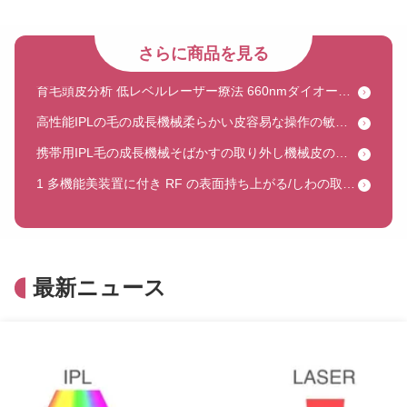
無線周波数皮の若返りのための多機能美装置 E ライト IPL
多機能美容器 メディカル エライト IPL RF マシン
さらに商品を見る
育毛頭皮分析 低レベルレーザー療法 660nmダイオードレーザー育毛マシン
高性能IPLの毛の成長機械柔らかい皮容易な操作の敏感な出現
携帯用IPL毛の成長機械そばかすの取り外し機械皮の若返り
1 多機能美装置に付き RF の表面持ち上がる/しわの取り外し E ライト 4
5MJ 分割型CO2レーザー むくみを除去する
携帯用セリウムは機械に新しい表紙を付ける1枚のシステム皮に付き僅かの二酸化炭素レーザー機械2枚を承認した
僅かの二酸化炭素レーザーは傷の取り外し、皮のきつく締まることのための魔法の脈拍を機械で造ります
最新ニュース
携帯用10600nm二酸化炭素ペットのための外科レーザーの皮の傷の取り外し機械
ミニ 106kpa Paa オゾン プラズマペン むくみを消す 毛皮の斑点を消す
10in1 水素酸素機 冷却 皮膚ケア RF 超音波 深層浄化
840個のLED全身赤外線デバイス、睡眠を促進する赤色光療法ベッド、スタンド付き