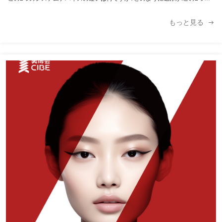
装置を技術的に比較し,... ほら Teクロノジー 私はPL ディオについて レーザー
ライトt ソースの特徴 ライト sおまえたち ゼオンランプ 半導体 Diオード レー
もっと見る
ザー バー ワv独り言 幅広いスペクトル610~1200nm 単一波長
(808nm)755/808nm/ 1064nm ライトパワー 800〜300W 300~600W 光を発す
る領域の形 柱状 ...