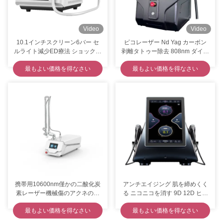
Video
Video
10.1インチスクリーン6バー セ
ピコレーザー Nd Yag カーボン
ルライト減少ED療法 ショックウ
剥離タトゥー除去 808nm ダイオ
ェーブ治療機
ードレーザー脱毛機
ミニ 106kpa Paa オゾン プラズマペン むくみを消す 毛皮の斑点を消す
最もよい価格を得なさい
最もよい価格を得なさい
10in1 水素酸素機 冷却 皮膚ケア RF 超音波 深層浄化
840個のLED全身赤外線デバイス、睡眠を促進する赤色光療法ベッド、スタンド付き
肌の若返り むくみを除去 1927nm ツーリウム断片レーザーマシン
プロ Q 切り替えた Nd Yag メディカル 1064nm 532nm レーザー タトゥー除去マシン
セリウムZohonice QはNd Yagレーザー機械そばかすを取除く母斑の取り外しを転換した
PMSTループPEMF療法マシン 人間の疼痛緩和 動物のヘルスケア
360 角 周囲 セルライト 減少 クリオ プレート と EMS スリムニング マシン
携帯用10600nm僅かの二酸化炭
アンチエイジング 肌を締めくく
素レーザー機械傷のアクネの取
る ニコニコを消す 9D 12D ヒフ
2 in 1 クリオプレートと EMS スライミングマシン 脂肪凍結 肌の緊縮
り外しの美
ーマシン
最もよい価格を得なさい
最もよい価格を得なさい
E ライト IPL RF 色素形成の取り外しのための多機能美装置の安全