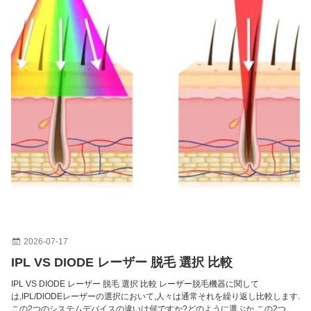
肌の若返り むくみを除去 1927nm ツーリウム断片レーザーマシン
2026-07-17
IPL VS DIODE レーザー 脱毛 選択 比較
IPL VS DIODE レーザー 脱毛 選択 比較 レーザー脱毛機器に関して
は,IPL/DlODEレーザーの選択において,人々は通常それを繰り返し比較します.
この2つのシステムデバイスの違いは何ですか?どのように選ぶか.この2つの