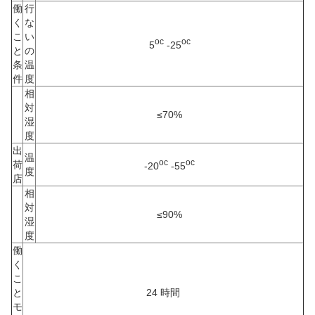
働
行
く
な
こ
い
oc
oc
5
-25
と
の
条
温
件
度
相
対
≤70%
湿
度
出
温
oc
oc
荷
-20
-55
度
店
相
対
≤90%
湿
度
働
く
こ
と
24 時間
モ