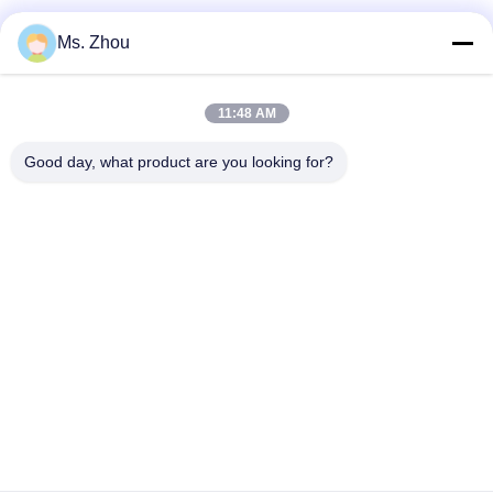
Ms. Zhou
迅速な連絡
11:48 AM
Good day, what product are you looking for?
住所
No.58 Dazhuangの道、TianGongYuanの通り、大興区、北
京、中国
Tel
86-10-60296356
メール
zohonice@zohonice.com
プライバシーポリシー
|
地図
| 中国 良い 品質 レーザー IPL 機