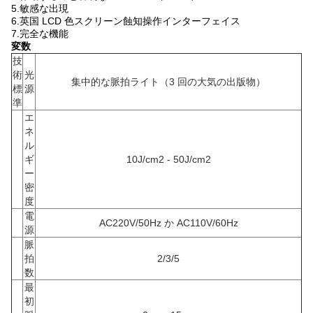
5.敏感な出現
6.英国 LCD 色スクリーン蝕知操作インターフェイス
7.完全な機能
変数
技
術
光
集中的な脈拍ライト（3 回の大気の出版物）
標
源
準
エ
ネ
ル
ギ
10J/cm2 - 50J/cm2
ー
密
度
電
AC220V/50Hz か AC110V/60Hz
源
脈
拍
2/3/5
数
最
初