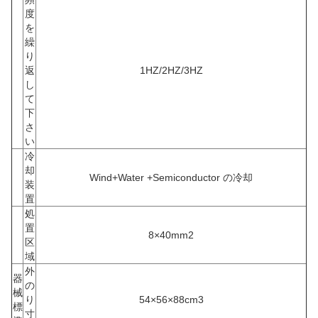
度
を
繰
り
返
1HZ/2HZ/3HZ
し
て
下
さ
い
冷
却
Wind+Water +Semiconductor の冷却
装
置
処
置
8×40mm2
区
域
外
器
の
械
り
54×56×88cm3
標
寸