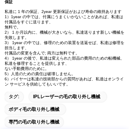
保証
私達に 1 年の保証、2year 更新保証がおよび寿命の維持あります
1）1year の中では、付属にうまくいかないことがあれば、私達は
付属品をすぐに送ります、
無料で。
2） 1 か月以内に、機械が大きいなら、私達送ります新しい機械を
失敗します。
3） 1year の中では、修理のための装置を送返せば、私達は修理を
担当します、
付属品の変更を含んで; 両方は無料です。
4） 1year の後で、私達は変えられた部品の費用のための帖機械、
私達を修理することを提供します、
ない手動費用のために。
5）人造のための責任は破壊しません。
6）バイヤーは私達の技術部からの質問があれば、私達はオンライ
ン サービスを供給してもいいです。
タグ:
IPLレーザーの毛の取り外し機械
ボディ毛の取り外し機械
専門の毛の取り外し機械