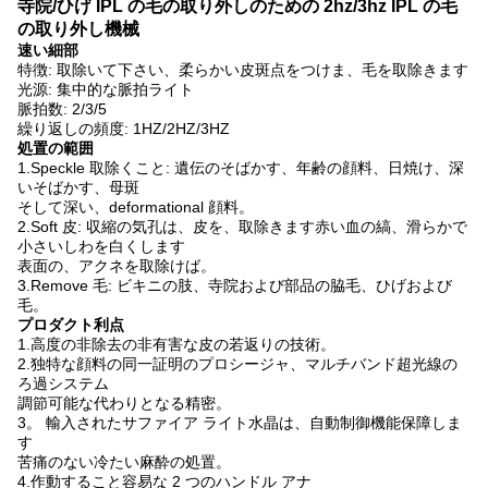
寺院/ひげ IPL の毛の取り外しのための 2hz/3hz IPL の毛
の取り外し機械
速い細部
特徴:
取除いて下さい、
柔らかい皮斑点をつけま、毛を取除きます
光源:
集中的な脈拍ライト
脈拍数
:
2/3/5
繰り返しの頻度:
1HZ/2HZ/3HZ
処置の範囲
1.Speckle 取除くこと: 遺伝のそばかす、年齢の顔料、日焼け、深
いそばかす、母斑
そして深い、
deformational 顔料。
2.Soft 皮: 収縮の気孔は、皮を、取除きます赤い血の縞、滑らかで
小さいしわを白くします
表面の、
アクネを取除けば。
3.Remove 毛: ビキニの肢、寺院および部品の脇毛、ひげおよび
毛。
プロダクト利点
1.高度の非除去の非有害な皮の若返りの技術。
2.独特な顔料の同一証明のプロシージャ、マルチバンド超光線の
ろ過システム
調節可能な代わりとなる精密。
3。 輸入されたサファイア ライト水晶は、自動制御機能保障しま
す
苦痛のない冷たい麻酔の処置。
4.作動すること容易な 2 つのハンドル アナ