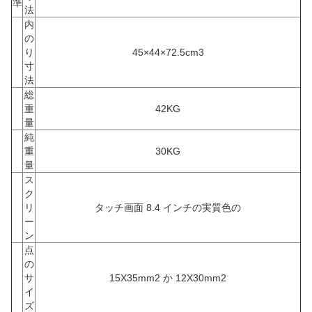
準
法
内
の
り
45×44×72.5cm3
寸
法
総
重
42KG
量
純
重
30KG
量
ス
ク
リ
タッチ画面 8.4 インチの実質色の
ー
ン
点
の
サ
15X35mm2 か 12X30mm2
イ
ズ