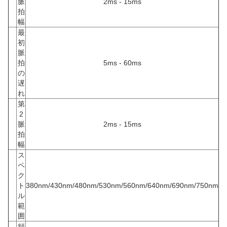
脈
2ms - 15ms
拍
幅
最
初
脈
拍
5ms - 60ms
の
遅
れ
第
2
脈
2ms - 15ms
拍
幅
ス
ペ
ク
ト
380nm/430nm/480nm/530nm/560nm/640nm/690nm/750nm
ル
範
囲
頻