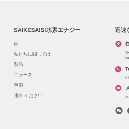
SAIKESAISI水素エナジー
迅速
家
N
私たちに関しては
製品
T
ニュース
8
事例
連絡 ください
z