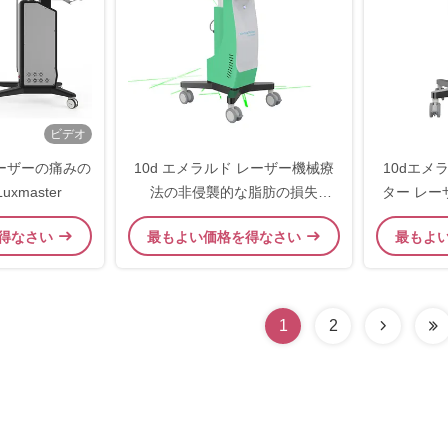
ビデオ
レーザーの痛みの
10d エメラルド レーザー機械療
10dエメラ
xmaster
法の非侵襲的な脂肪の損失
ター レ
635nm 532nm の痩身
得なさい
最もよい価格を得なさい
最もよ
1
2