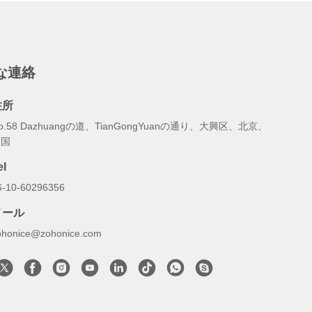
な連絡
住所
o.58 Dazhuangの道、TianGongYuanの通り、大興区、北京、
中国
el
6-10-60296356
メール
ohonice@zohonice.com