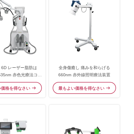
 6D レーザー脂肪は
全身傷癒し 痛みを和らげる
 635nm 赤色光療法コー
660nm 赤外線照明療法装置
ーザー療法装置を減らし
い価格を得なさい
最もよい価格を得なさい
ます