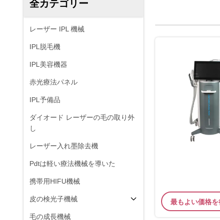
全カテゴリー
レーザー IPL 機械
IPL脱毛機
IPL美容機器
赤光療法パネル
IPL予備品
ダイオード レーザーの毛の取り外
し
レーザー入れ墨除去機
Pdtは軽い療法機械を導いた
携帯用HIFU機械
皮の検光子機械
最もよい価格を
毛の成長機械