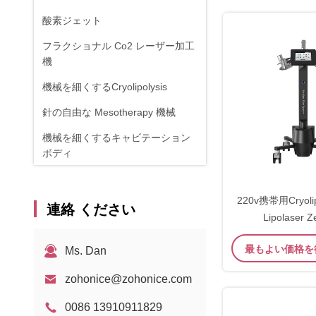
酸素ジェット
フラクショナル Co2 レーザー加工
機
機械を細くするCryolipolysis
針の自由な Mesotherapy 機械
機械を細くするキャビテーション
ボディ
くもの静脈の取り外し機械
220v携帯用Cryoli
RF機器
連絡 ください
Lipolaser 
物理療法装置
最もよい価格を
Ms. Dan
1470nmダイオードレーザー
zohonice@zohonice.com
0086 13910911829