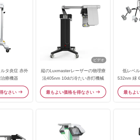
ビデオ
ィルタ炎症 赤外
縦のLuxmasterレーザーの物理療
低レベル
明治療機器
法405nm 10dの冷たい赤灯機械
532nm 緑
ルド レ
得なさい
最もよい価格を得なさい
最もよ