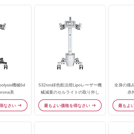
polysis機械6d
532nm緑色航法燈Lipoレーザー機
全身の痛
Zerona美
械減量のセルライトの取り外し
赤
得なさい
最もよい価格を得なさい
最もよ