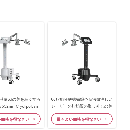
減量6dの美を細くする
6d脂肪分解機械緑色航法燈涼しい
2nm Cryolipolysis
レーザーの脂肪質の取り外しの美
い価格を得なさい
最もよい価格を得なさい