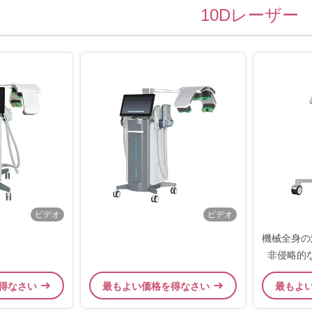
10Dレーザー
ビデオ
ビデオ
機械全身の
非侵略的な53
得なさい
最もよい価格を得なさい
最もよ