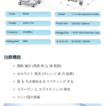
治療機能
脂肪 減少 (局所 的 な 体 彫刻)
セルライト 除去 (オレンジ 皮 の 改善)
肌 を 引き締める & リフティング する
コラーゲン と エラスティン の 再生
リンパ流の加速