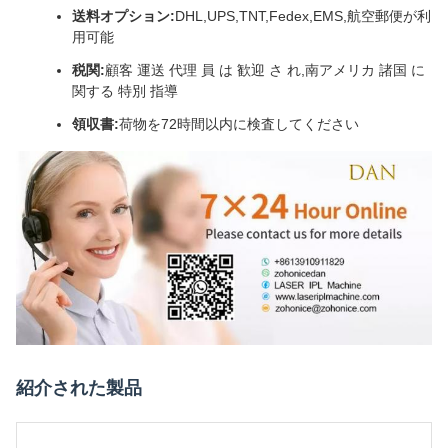
送料オプション:
DHL,UPS,TNT,Fedex,EMS,航空郵便が利
用可能
税関:
顧客 運送 代理 員 は 歓迎 さ れ,南アメリカ 諸国 に
関する 特別 指導
領収書:
荷物を72時間以内に検査してください
紹介された製品