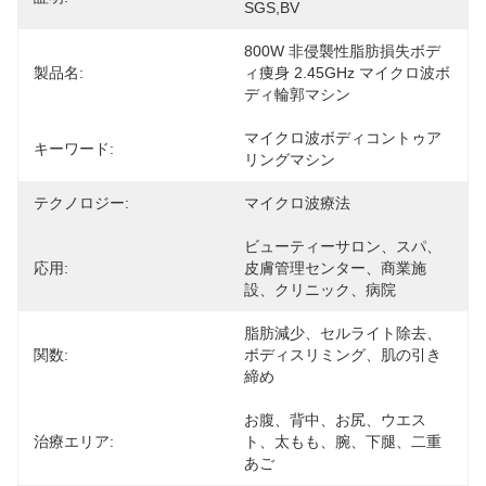
SGS,BV
800W 非侵襲性脂肪損失ボデ
製品名:
ィ痩身 2.45GHz マイクロ波ボ
ディ輪郭マシン
マイクロ波ボディコントゥア
キーワード:
リングマシン
テクノロジー:
マイクロ波療法
ビューティーサロン、スパ、
応用:
皮膚管理センター、商業施
設、クリニック、病院
脂肪減少、セルライト除去、
関数:
ボディスリミング、肌の引き
締め
お腹、背中、お尻、ウエス
治療エリア:
ト、太もも、腕、下腿、二重
あご