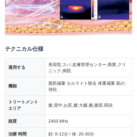
テクニカル仕様
美容院,スパ,皮膚管理センター,商業,クリ
適用する
ニック,病院
脂肪減量 セルライト除去 体重減量 肌の
機能
強化
トリートメント
腹,背中,お尻,腰,大腿,腕,腹部,両頭
エリア
頻度
2450 MHz
治療 時間
顔: 8-12分 / 体: 20-30分