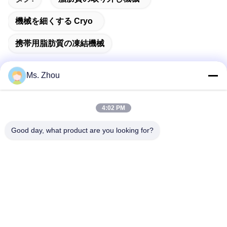
機械を細くする Cryo
携帯用脂肪質の凍結機械
Ms. Zhou
迅速な連絡
4:02 PM
Good day, what product are you looking for?
住所
No.58 Dazhuangの道、TianGongYuanの通り、大興区、北
京、中国
Tel
86-10-60296356
メール
zohonice@zohonice.com