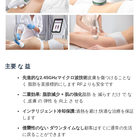
主要 な 益
先進的な2.45GHzマイクロ波技術
皮膚を傷つけることな
く 脂肪を直接標的にします RFよりも安全です
二重効果: 脂肪減少 + 肌の強化
脂肪 を 減らす だけ で な
く,皮膚 の 弾性 を 向上 さ せる
インテリジェント冷却保護:
過熱を避け,快適な治療を保証
します
侵襲性のない ダウンタイムなし
顧客はすぐに通常の生活
に戻ることができます