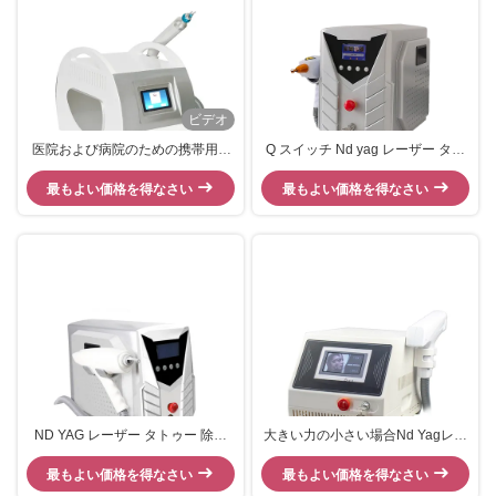
ビデオ
医院および病院のための携帯用Q
Q スイッチ Nd yag レーザー タト
によって転換されるNd Yagレーザ
ゥー 削除 マシン
最もよい価格を得なさい
ーの顔料の取り外し機械
最もよい価格を得なさい
ND YAG レーザー タトゥー 除去
大きい力の小さい場合Nd Yagレー
毛皮と老化色素を取り除く
ザーの入れ墨の取り外しの顔料の
最もよい価格を得なさい
最もよい価格を得なさい
取り外し装置