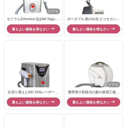
ビデオ
セリウムZohonice QはNd Yagレー
ポータブル 肌の白化 ピコセカンド
ザー機械そばかすを取除く母斑の
タトゥー除去 Nd Yag レーザーマ
最もよい価格を得なさい
取り外しを転換した
最もよい価格を得なさい
シン
ビデオ
Q 切り替えたND YAGレーザー タ
携帯用小型様式の家の使用工場直
トゥー除去機 1064nm 532nm 波
接Offter 1064 532 1320nm Qスイ
最もよい価格を得なさい
長
ッチND YAGレーザーの入れ墨の
最もよい価格を得なさい
取り外し