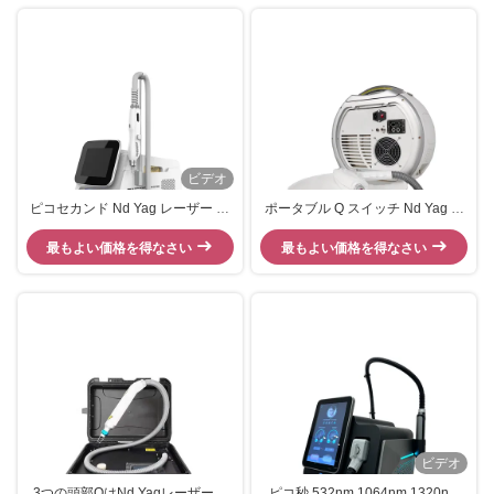
ビデオ
ピコセカンド Nd Yag レーザー 毛
ポータブル Q スイッチ Nd Yag レ
皮除去 眉毛除去
ーザー パーマント除去
最もよい価格を得なさい
最もよい価格を得なさい
ビデオ
3つの頭部QはNd Yagレーザー機
ピコ秒 532nm 1064nm 1320nm