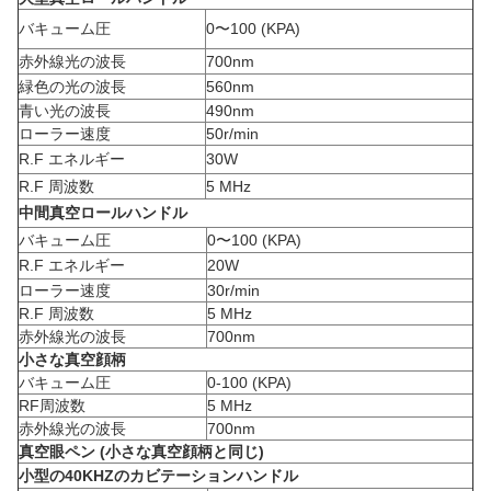
バキューム圧
0〜100 (KPA)
赤外線光の波長
700nm
緑色の光の波長
560nm
青い光の波長
490nm
ローラー速度
50r/min
R.F エネルギー
30W
R.F 周波数
5 MHz
中間真空ロールハンドル
バキューム圧
0〜100 (KPA)
R.F エネルギー
20W
ローラー速度
30r/min
R.F 周波数
5 MHz
赤外線光の波長
700nm
小さな真空顔柄
バキューム圧
0-100 (KPA)
RF周波数
5 MHz
赤外線光の波長
700nm
真空眼ペン (小さな真空顔柄と同じ)
小型の40KHZのカビテーションハンドル