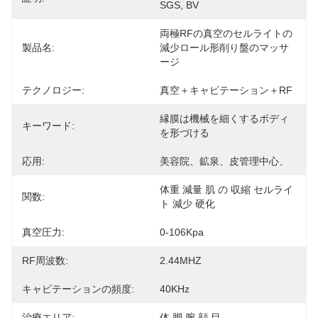
SGS, BV
両極RFの真空のセルライトの
製品名:
減少ロール形削り盤のマッサ
ージ
テクノロジー:
真空＋キャビテーション＋RF
縁膜は機械を細くするボディ
キーワード:
を形づける
応用:
美容院、鉱泉、皮管理中心、
体重 減量 肌 の 収縮 セルライ
関数:
ト 減少 硬化
真空圧力:
0-106Kpa
RF周波数:
2.44MHZ
キャビテーションの頻度:
40KHz
治療エリア:
体 脚 腕 顔 目