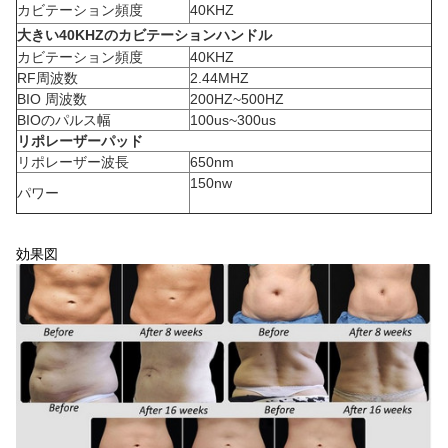
カビテーション頻度
40KHZ
大きい40KHZのカビテーションハンドル
カビテーション頻度
40KHZ
RF周波数
2.44MHZ
BIO 周波数
200HZ~500HZ
BIOのパルス幅
100us~300us
リポレーザーパッド
リポレーザー波長
650nm
150nw
パワー
効果図