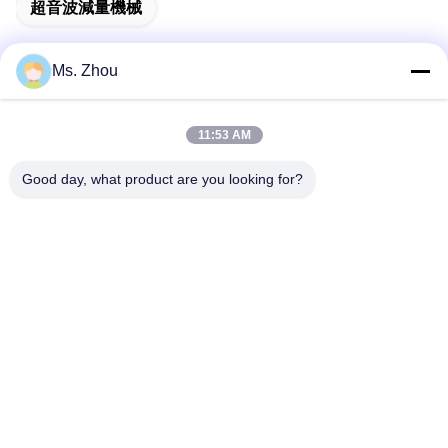
超音波減量機械
Ms. Zhou
迅速な連絡
11:53 AM
Good day, what product are you looking for?
住所
No.58 Dazhuangの道、TianGongYuanの通り、大興区、北
京、中国
Tel
86-10-60296356
メール
zohonice@zohonice.com