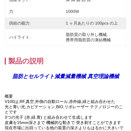
力:
1000W
供給の能力:
1 ヶ月あたりの 100pcs の上
脂肪質の取り外し機械
, 
ハイライト:
携帯用脂肪質の凍結機械
製品の説明
脂肪とセルライト減量減量機械 真空理論機械
概要
V100は,RF,真空,外側の自動ロール,赤外線,緑と組み合わせた
光と青い光,カビテーション,BIO,リポレーザー
テクノロジーのこ
とです
3つの光子 (赤,緑,青) と組み合わせて生成します
皮膚を15mm深さまで 機械的な動きで 突き刺すことができます
現在市場に出回っている他の装置の深さよりもはるかに大きいで