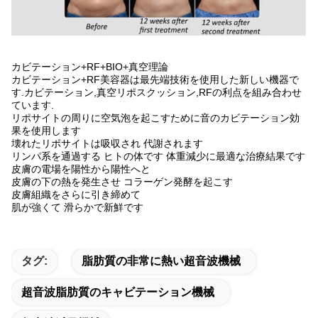
カビテーション+RF+BIO+真空理論
カビテーション+RF美容器は最先端技術を使用した新しい機器で
す.カビテーション,真空リポスクッション,RFの利点を組み合わせ
ています.
リポサイトの周りに空気泡を起こすために音のカビテーション効
果を使用します
壊れたリポサイトは吸収され 代謝されます
リンパ系を通過する ヒトの体です 体重減少に最適な治療結果です
皮膚の電場を陽性から陽性へと
皮膚の下の熱を発生させ コラーゲン発酵を起こす
皮膚組織をさらに引き締めて
肌が強くて 滑らかで新鮮です
タグ:
脂肪質の非常に熱い超音波機械
超音波脂肪質のキャビテーション機械