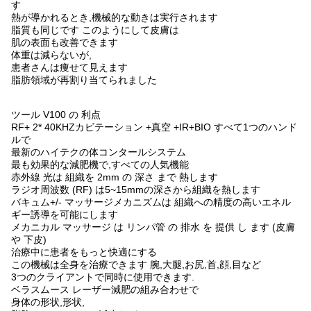
す
熱が導かれるとき,機械的な動きは実行されます
脂質も同じです このようにして皮膚は
肌の表面も改善できます
体重は減らないが,
患者さんは痩せて見えます
脂肪領域が再割り当てられました
ツール V100 の 利点
RF+ 2* 40KHZカビテーション +真空 +IR+BIO すべて1つのハンド
ルで
最新のハイテクの体コンタールシステム
最も効果的な減肥機で,すべての人気機能
赤外線 光は 組織を 2mm の 深さ まで 熱します
ラジオ周波数 (RF) は5~15mmの深さから組織を熱します
バキュム+/- マッサージメカニズムは 組織への精度の高いエネル
ギー誘導を可能にします
メカニカル マッサージ は リンパ管 の 排水 を 提供 し ます (皮膚
や 下皮)
治療中に患者をもっと快適にする
この機械は全身を治療できます 腕,大腿,お尻,首,顔,目など
3つのクライアントで同時に使用できます.
ベラスムース レーザー減肥の組み合わせで
身体の形状,形状,