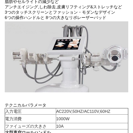
脂肪やセルライトの減少など
アンチエイジング,しわ除去,皮膚リフティング&ストレッチなど
3つのタッチスクリーンとファッション・モダンなデザイン
6つの操作ハンドルと 8つの大きなリポレーザーパッド
テクニカルパラメータ
入力電圧
AC220V,50HZ/AC110V,60HZ
電力消費
1000W
ファイューズの大きさ
10A
大型真空ロールハンドル