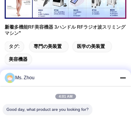
新着
多機能RF美容機器 3ハンドル RFラジオ波スリミング
マシン
"
タグ:
専門の美装置
医学の美装置
美容機器
Ms. Zhou
迅速な連絡
4:01 AM
Good day, what product are you looking for?
住所
No.58 Dazhuangの道、TianGongYuanの通り、大興区、北
京、中国