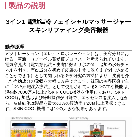
製品の説明
3イン1 電動温冷フェイシャルマッサージャー
スキンリフティング美容機器
動作原理
メソポレーション（エレクトロポレーション）は、美容分野にお
ける「革新」（ノーベル賞受賞プロセス）と考えられています。
電気穿孔法（電気穿孔法＝皮膚に数ミリ秒の間、追加の水分チャ
ネルを開き、有効成分を初めて皮膚の非常に深くまで閉じ込める
ことができる）として知られる医学研究の方法により、皮膚を介
した有効成分の吸収を大幅に改善できます。韓国の美容医療で主
に「DNA細胞注入療法」として使用されている3つの主な機能は、
現在約7000万人以上がSKIN COOL機器を使用しており、SKIN
COOLは加熱および冷却操作が可能で、エッセンスを注入しなが
ら、皮膚細胞は製品を最大80％の浸透率で20倍以上吸収できま
す。SKIN COOL機器には10の大きな効果があります。