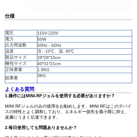
仕様
電圧
110V-220V
電力
50W
出力周波数
50Hz - 60Hz
温度
冷: -10℃、温: 40℃
製品サイズ
28*28*10cm
梱包サイズ
40*31*21cm
正味重量
1.8KG
3KG
総重量
よくある質問
1.操作にはMINI-RFジェルを使用する必要がありますか？
MINI RFジェルのみの使用をお勧めします。MINI RFはこのデバイ
スの特性とよく調和しており、エネルギー損失を最小限に抑え、
皮膚にうまく伝達できます。
2.毎日使用しても問題ありませんか？