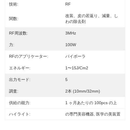
技術:
RF
改装、皮の若返り、減量、し
関数:
わの除去剤
RF周波数:
3MHz
力:
100W
RFのアプリケーター:
バイポーラ
エネルギー:
1〜15J/cm2
出力モード:
5
調査:
2本 (10mm/32mm)
供給の能力:
1 ヶ月あたりの 100pcs の上
ハイライト:
の専門美容機器
, 
医学の美装置