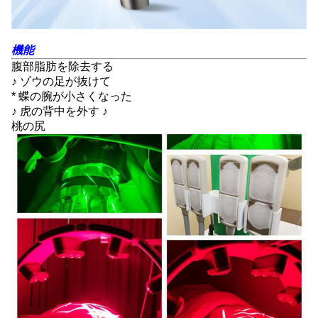
機能
腹部脂肪を除去する
♪ ゾウの足が抜けて
* 蝶の腕が小さくなった
♪ 虎の背中を外す ♪
桃の尻