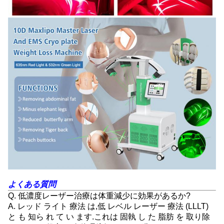
よくある質問
Q. 低濃度レーザー治療は体重減少に効果があるか?
A. レッド ライト 療法 は,低 レベル レーザー 療法 (LLLT)
と も 知ら れ て い ます.これは 固執 し た 脂肪 を 取り除