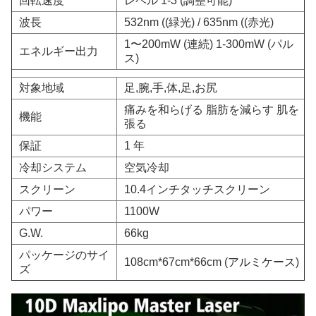
回転速度
レベル 1-3 (調整可能)
波長
532nm ((緑光) / 635nm ((赤光)
1〜200mW (連続) 1-300mW (パル
エネルギー出力
ス)
対象地域
足,腕,手,体,足,お尻
痛みを和らげる 脂肪を減らす 肌を
機能
張る
保証
1 年
冷却システム
空気冷却
スクリーン
10.4インチタッチスクリーン
パワー
1100W
G.W.
66kg
パッケージのサイ
108cm*67cm*66cm (
アルミケース
)
ズ