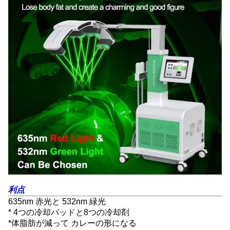
利点
635nm 赤光と 532nm 緑光
* 4つの冷却パッドと8つの冷却剤
*体脂肪が減って カレーの形になる