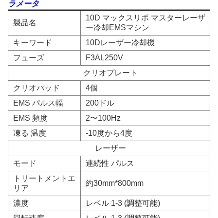
ラメータ
10D マックスリポ マスターレーザ
製品名
ー冷却EMSマシン
キーワード
10Dレーザー冷却機
フューズ
F3AL250V
クリオプレート
クリオパッド
4個
EMS パルス幅
200ドル
EMS 頻度
2〜100Hz
凍る 温度
-10度から4度
レーザー
モード
連続性 パルス
トリートメントエ
約30mm*800mm
リア
濃度
レベル 1-3 (調整可能)