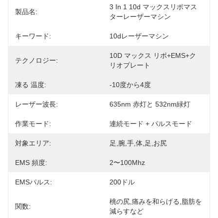
3 In 1 10d マックスリポマス
製品名:
ターレーザーマシン
キーワード:
10dレーザーマシン
10D マックス リポ+EMS+ク
テクノロジー:
リオプレート
凍る 温度:
-10度から4度
レーザー波長:
635nm 赤灯と 532nm緑灯
作業モード:
連続モード + パルスモード
対象エリア:
足,腕,手,体,足,お尻
EMS 頻度:
2〜100Mhz
EMSパルス:
200ドル
桃の尻,痛みを和らげる,脂肪を
関数:
減らすなど