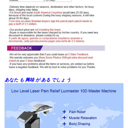
あなた も 興味 が ある でしょ う