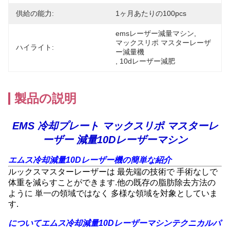
供給の能力:
1ヶ月あたりの100pcs
emsレーザー減量マシン
, 
マックスリポ マスターレーザ
ハイライト:
ー減量機
, 
10dレーザー減肥
製品の説明
EMS 冷却プレート マックスリポ マスターレ
ーザー 減量10Dレーザーマシン
エムス冷却減量10Dレーザー機の簡単な紹介
ルックスマスターレーザーは 最先端の技術で 手術なしで
体重を減らすことができます.他の既存の脂肪除去方法の
ように 単一の領域ではなく 多様な領域を対象としていま
す.
について
エムス冷却減量10Dレーザーマシン
テクニカルパ