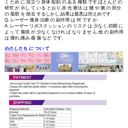
く ため に 役立つ 身体 彫刻 の ある 種類 です.ほとんど の
研究 が 示し て いる とおり,赤 光 療法 は 腰 や 腕 の 部分
の 脂肪 を 除去 するしかし,結果は最悪は控えめです.
Q. レーザー 痩身 治療 の 副作用 は 何 です か.
A. レーザー リポスクッション の リスク は 少なく,切開 に
よっ て 傷痕 が 少なく なけれ ば なり ませ ん.他 の 副作用
は 腫れ,痛み,傷 傷 など です.
わたしたち に つい て