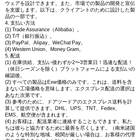
ウェアを設計できます。また、市場での製品の開発と宣伝
を支援します。以下は、クライアントのために設計した製
品の一部です。
4. 支払い方法
(1) Trade Assurance（Alibaba）。
(2) T/T（銀行振込）。
(3) PayPal、Alipay、WeChat Pay。
(4) Western Union、Money Gram。
5. 配送
(1) 在庫供給、支払い後わずか2〜3営業日！迅速な配送！
（休日シーズンを除く）プラットフォームによる支払いの
確認後。
(2) すべての製品はExw価格のみです。これは、送料を含
まない工場価格を意味します。エクスプレス配送の選択は
あなた次第です。
(3) 参考のために、ドアツードアのエクスプレス送料を計
算して提供できます。DHL、UPS、TNT、Fedex、
EMS、航空便が含まれます。
(4) お客様は、配送業者に連絡することもできます。私た
ちは彼らと協力するために最善を尽くします。（南米諸国
のような特別な地域、税関が厳しい場合は、お客様の代理