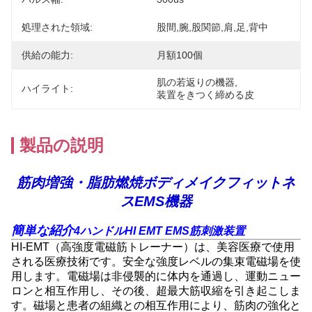
処理された領域:
股間,腕,股関節,肩,足,背中
供給の能力:
月額100個
肌の若返りの機器
, 
ハイライト:
装置をきつく締める皮
製品の説明
筋肉増強・脂肪燃焼ボディメイクフィットネ
スEMS機器
簡単な紹介
4ハンドルHI EMT EMS筋刺激装置
HI-EMT（高強度電磁筋トレーナー）は、美容医療で使用
される医療技術です。安全な強度レベルの集束電磁場を使
用します。電磁場は非侵襲的に体内を通過し、運動ニュー
ロンと相互作用し、その後、超最大筋収縮を引き起こしま
す。磁場と患者の組織との相互作用により、筋肉の強化と