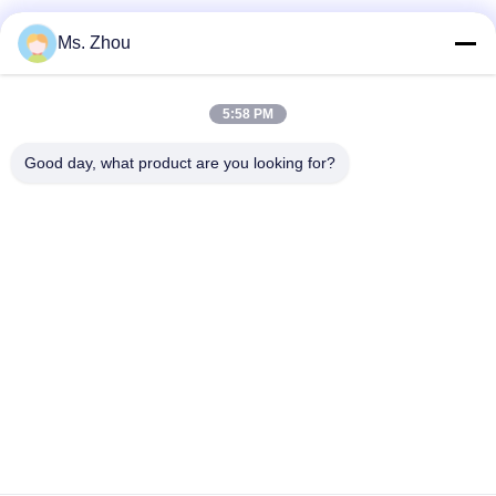
Ms. Zhou
迅速な連絡
5:58 PM
住所
Good day, what product are you looking for?
No.58 Dazhuangの道、TianGongYuanの通り、大興区、北
京、中国
Tel
86-10-60296356
メール
zohonice@zohonice.com
プライバシーポリシー
|
地図
| 中国 良い 品質 レーザー IPL 機