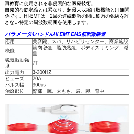
再教育に使用される非侵襲的な医療技術。
自発的な筋収縮とは異なり、超最大収縮は脳機能とは無関
係です。HI-EMTは、2回の連続刺激の間に筋肉の弛緩を許
さない特定の周波数範囲を使用します。
パラメータ
4ハンドルHI EMT EMS筋刺激装置
応用
美容院、スパ、リハビリセンター、商業施設
筋肉増強、脂肪燃焼、ボディスリミング、減
機能
量
磁気振動強
7T
度
出力電力
3-200HZ
ヒューズ
20A
パルス幅
300us
治療部位
臀部、腕、太もも、肩、脚、背中