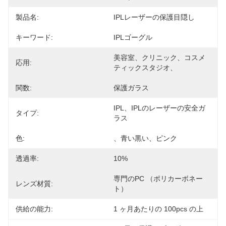
製品名:
IPLレーザーの保護目隠し
キーワード:
IPLゴーグル
美容室、クリニック、コスメ
応用:
ティックスタジオ、
関数:
保護ガラス
IPL、IPLのレーザーの安全ガ
タイプ:
ラス
色:
、青い黒い、ピンク
透過率:
10%
専門のPC （ポリカーボネー
レンズ材質:
ト）
供給の能力:
1 ヶ月あたりの 100pcs の上