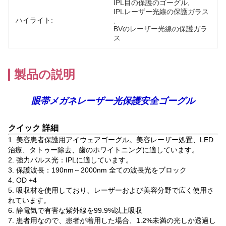
IPL目の保護のゴーグル
, 
IPLレーザー光線の保護ガラス
ハイライト:
, 
BVのレーザー光線の保護ガラ
ス
製品の説明
眼帯メガネレーザー光保護安全ゴーグル
クイック 詳細
1. 美容患者保護用アイウェアゴーグル。美容レーザー処置、LED
治療、タトゥー除去、歯のホワイトニングに適しています。
2. 強力パルス光：IPLに適しています。
3. 保護波長：190nm～2000nm 全ての波長光をブロック
4. OD +4
5. 吸収材を使用しており、レーザーおよび美容分野で広く使用さ
れています。
6. 静電気で有害な紫外線を99.9%以上吸収
7. 患者用なので、患者が着用した場合、1.2%未満の光しか透過し