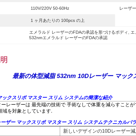
110V/220V 50-60Hz
レーザー
1 ヶ月あたりの 100pcs の上
エメラルド レーザーのFDAの承認を形づけるボディ
, 
エ
532nmエメラルド レーザーのFDAの承認
説明
最新の体型減脂 532nm 10Dレーザー マ
 マックスリポ マスター スリム システムの簡潔な紹介
ーレーザーは 最先端の技術で 手術なしで体重を減らすことが
領域を対象としています.
レーザー マックスリポ マスター スリム システム
テクニカルパ
新しいデザインの10Dレーザー