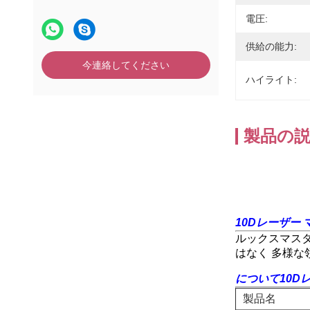
電圧:
供給の能力:
今連絡してください
ハイライト:
製品の
10Dレーザー
ルックスマスタ
はなく 多様な
について
10D
製品名