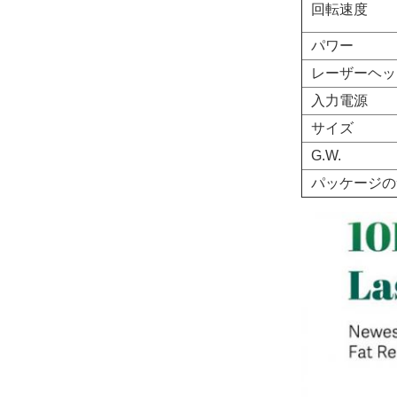
回転速度
パワー
レーザーヘッ
入力電源
サイズ
G.W.
パッケージの