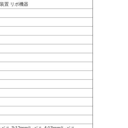
法装置 リポ機器