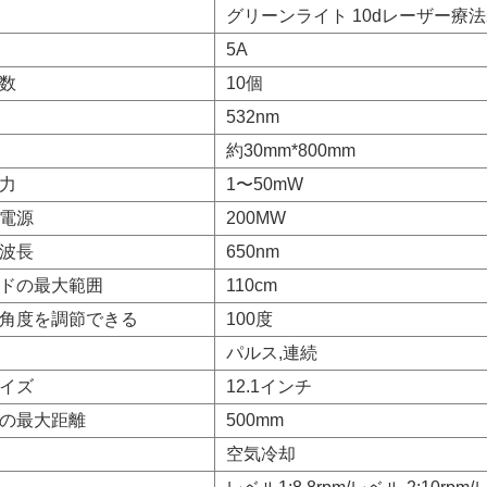
グリーンライト 10dレーザー療
5A
数
10個
532nm
約30mm*800mm
力
1〜50mW
電源
200MW
波長
650nm
ドの最大範囲
110cm
角度を調節できる
100度
パルス,連続
イズ
12.1インチ
の最大距離
500mm
空気冷却