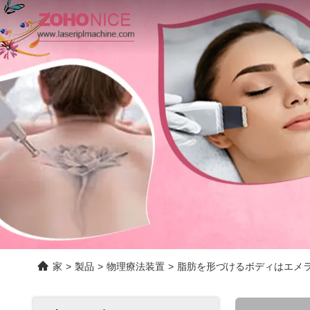
家
>
製品
>
物理療法装置
>
脂肪を形づけるボディはエメラル