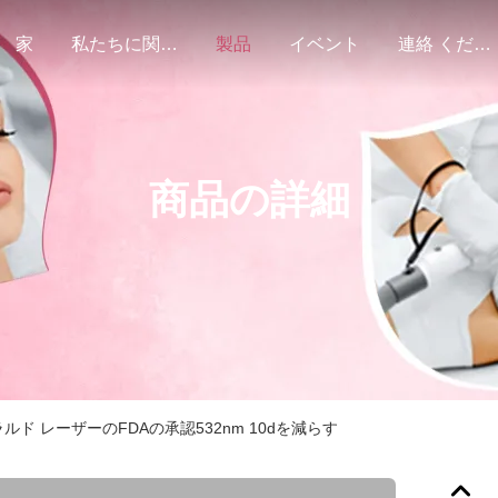
家
私たちに関しては
製品
イベント
連絡 ください
商品の詳細
ド レーザーのFDAの承認532nm 10dを減らす