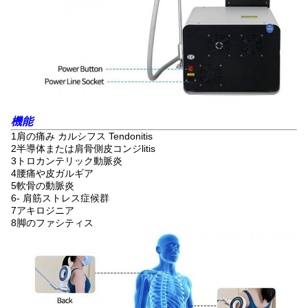
機能
1肩の痛み カルシフス Tendonitis
2半導体または肩骨側皮コンジlitis
3トロカンテリック動脈炎
4腰痛や皮ガルギア
5軟骨の動脈炎
6- 肩筋ストレス症候群
7アキロジニア
8脚のファシティス