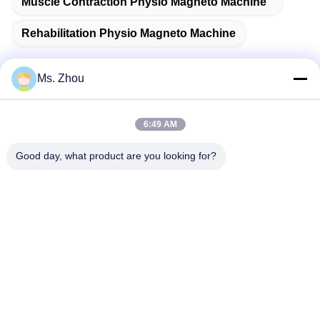
Muscle Contraction Physio Magneto Machine
Rehabilitation Physio Magneto Machine
Ms. Zhou
迅速な連絡
6:49 AM
住所
Good day, what product are you looking for?
No.58 Dazhuangの道、TianGongYuanの通り、大興区、北
京、中国
Tel
86-10-60296356
メール
zohonice@zohonice.com