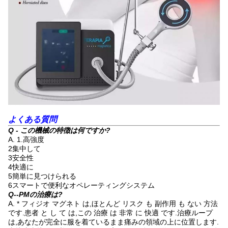
よくある質問
Q - この機械の特徴は何ですか?
A. 1.高強度
2集中して
3安全性
4快適に
5簡単に見つけられる
6スマートで便利なオペレーティングシステム
Q--PMの治療は?
A. * フィジオ マグネト は,ほとんど リスク も 副作用 も ない 方法
です.患者 と し て は,この 治療 は 非常 に 快適 です.治療ループ
は,あなたが完全に服を着ているまま痛みの領域の上に位置します.