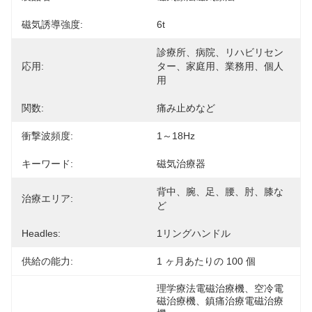
磁気誘導強度:
6t
診療所、病院、リハビリセン
応用:
ター、家庭用、業務用、個人
用
関数:
痛み止めなど
衝撃波頻度:
1～18Hz
キーワード:
磁気治療器
背中、腕、足、腰、肘、膝な
治療エリア:
ど
Headles:
1リングハンドル
供給の能力:
1 ヶ月あたりの 100 個
理学療法電磁治療機、空冷電
磁治療機、鎮痛治療電磁治療