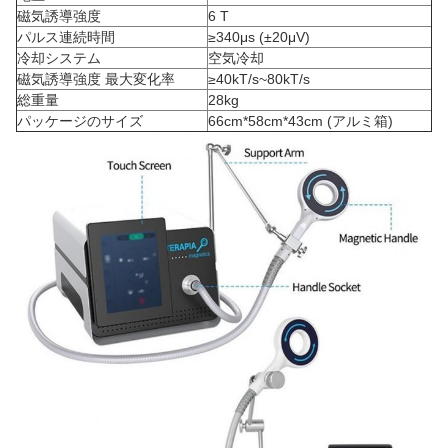
磁気誘導強度
6 T
パルス連続時間
≥340μs (±20μV)
冷却システム
空気冷却
磁気誘導強度 最大変化率
≥40kT/s~80kT/s
総重量
28kg
パッケージのサイズ
66cm*58cm*43cm (アルミ箱)