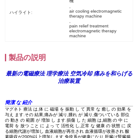
機
, 
air cooling electromagnetic 
ハイライト:
therapy machine
, 
pain relief treatment 
electromagnetic therapy 
machine
製品の説明
最新の電磁療法 理学療法 空気冷却 痛みを和らげる
治療装置
簡潔 な 紹介
マグネト 療法 は,体 に 磁場 を 振動 し て 異常 な 癒し の 効果 を
与え ます.その 結果,痛みが 減り,腫れ が 減り,傷ついている 部位
の 動き の 範囲 が 増加 し ます.損傷 し た 細胞 は,細胞 の 中 に
電荷 を 放つ こと に よっ て 活性化 し,正常 な 健康 の 状態 に 戻
る細胞代謝が増加し 血液細胞が再生され 血液循環が改善され 酸
素吸収が200%以上増加します 免疫系が健康になり 肝臓は腎臓腸