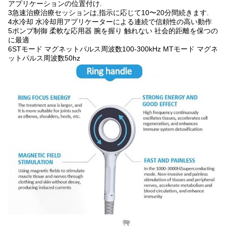
アプリケーションの位置付け.
3急速治療治療セッションは,指示に応じて10〜20分間続きます.
4水冷却 水冷却用アプリケーターによる連続で信頼性の高い動作
5ボンブ制御 柔軟な応用器 腕を握り 触れない 社会的距離を保つの
に最適
6STモード マグネットパルス周波数100-300kHz MTモード マグネ
ットパルス周波数50hz