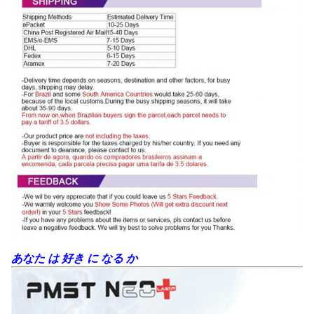
あなた は 好き に なる か