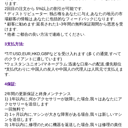
ります.
2回目の注文から 5%以上の割引が可能です.
* ディストリビューター: 独占権をあなたに与え,あなたの地元の市
場顧客の情報は,あなたに包括的なフィードバックになります.
* 顧客に勧めます:延長された1~3年間の無料保証期間から恩恵を受
けます.
* 他者:ご都合の良い方法で連絡してください.
3支払方法:
*T/T:USD,EUR,HKD,GBPなどを受け入れます (多くの通貨,すべて
のクライアントに適しています)
*ウェスタンユニオン/マネーグラム:迅速な口座への配送,優先順位
*支払代わりに:中国人の友人や中国人の代理人は人民元で支払えま
す.
4保証:
2年間の更新保証と終身メンテナンス
1) 1年以内に,何かアクセサリーが故障した場合,我々はあなたにア
クセサリーを送信します
一回
無料で
2) 1ヶ月以内に,マシンが大きな障害がある場合,我々は新しいマシ
ンを送信します.
3) 1年以内に,修理のために機器を返送した場合,我々は修理の責任