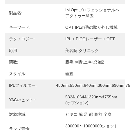
Ipl Opt プロフェッショナルヘ
製品名:
アタトゥー除去
キーワード:
OPT IPLの毛の取り外し機械
テクノロジー:
IPL + PICOレーザー + OPT
応用:
美容院,クリニック
関数:
脱毛,刺青,ニキビ治療
スタイル:
垂直
IPLフィルター:
480nm,530nm,640nm,380nm,690nm,7
532&1064&1320nm&755nm 
YAGのヒント::
(オプション)
対象地域:
ビキニ 腕 足 顔 腕前 全身
300000〜10000000ショット 
ランプ寿命: