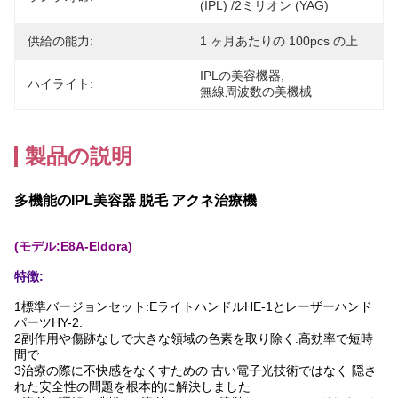
(IPL) /2ミリオン (YAG)
供給の能力:
1 ヶ月あたりの 100pcs の上
IPLの美容機器
, 
ハイライト:
無線周波数の美機械
製品の説明
多機能のIPL美容器 脱毛 アクネ治療機
(モデル:E8A-Eldora)
特徴:
1標準バージョンセット:EライトハンドルHE-1とレーザーハンド
パーツHY-2.
2副作用や傷跡なしで大きな領域の色素を取り除く.
高効率で短時
間で
3治療の際に不快感をなくすための 古い電子光技術ではなく 隠さ
れた安全性の問題を根本的に解決しました