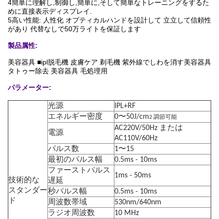
4簡単に理解し,制御し,簡単に,そして簡単なトレーニングをするた
めに直接表示ディスプレイ.
5高い性能: 人性化 オプティカルハンドを設計して 立立して信頼性
があり 代替なしで50万ライトを保証します
製品属性:
美容器具 ■ipl脱毛機 皮膚ケア 剃毛機 紫外線でしわを消す美容器具
タトゥー除去 美容器具 毛処理用
パラメーター:
光源
IPL+RF
エネルギー密度
0〜50J/cm
2 調節可能
AC220V/50Hz または
電源
AC110V/60Hz
パルス数
1〜15
最初のパルス幅
0.5ms - 10ms
ファーストパルス
1ms - 50ms
技術的な
遅延
スタンダー
秒パルス幅
0.5ms - 10ms
ド
周波数帯域
530nm/640nm
ラジオ周波数
10 MHz