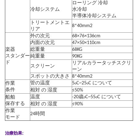
ローリング 冷却
冷却システム
水冷却
半導体冷却システム
トリートメントエ
8*40mm2
リア
外の次元
68×76×136cm
内面の次元
47×50×110cm
楽器
総重量
68KG
スタンダー
純重量
90KG
ド
リアルカラータッチスクリ
スクリーン
ーン
スポットの大きさ
8*40mm2
管の温度
5
C~25
C について
作業
o
o
条件
相対 の 湿度
≤50%
温度
-20歳
C~55
C について
船舶
o
o
保存する
相対 の 湿度
≤90%
作業
24時間
モード
治療効果: