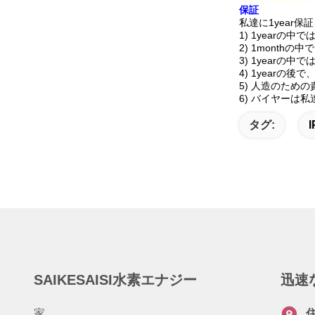
保証
私達に1year保
1)
1yearの
2)
1month
3)
1yearの中
4)
1yearの
5)
人造のための
6)
バイヤーは私
タグ:
SAIKESAISI水素エナジー
迅速
家