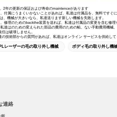
証、2年の更新の保証および寿命のmaintenceがあります
中では、付属にうまくいかないことがあれば、私達は付属品を、無料ですぐ
の中では、機械が大きいなら、私達送ります新しい機械を失敗します。
では、修理のためのbackthe装置を送れば、私達は付属品の変更を含む
後で、私達はのための変えられた部品の費用のための帖、ない手動費用機械
責任は破壊しません。
達の技術部からの質問があれば、私達はオンライン サービスを供給して
IPLレーザーの毛の取り外し機械
ボディ毛の取り外し機
な連絡
住所