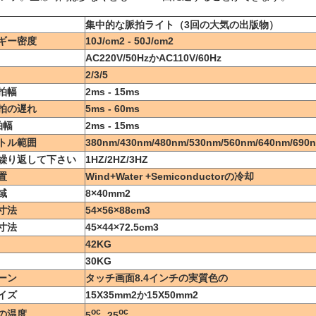
集中的な脈拍ライト（3回の大気の出版物）
ギー密度
10J/cm2 - 50J/cm2
AC220V/50HzかAC110V/60Hz
2/3/5
拍幅
2ms - 15ms
拍の遅れ
5ms - 60ms
拍幅
2ms - 15ms
トル範囲
380nm/430nm/480nm/530nm/560nm/640nm/690
繰り返して下さい
1HZ/2HZ/3HZ
置
Wind+Water +Semiconductorの冷却
域
8×40mm2
寸法
54×56×88cm3
寸法
45×44×72.5cm3
42KG
30KG
ーン
タッチ画面8.4インチの実質色の
イズ
15X35mm2か15X50mm2
oc
oc
の温度
5
-25