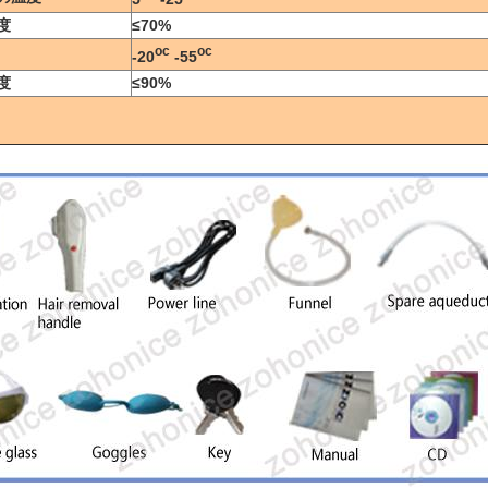
度
≤70%
oc
oc
-20
-55
度
≤90%