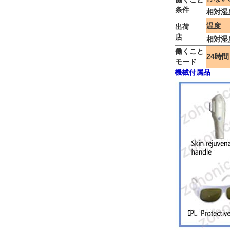
条件
相対湿
温度
出荷
店
相対湿
働くこと
24時間
モード
機械付属品