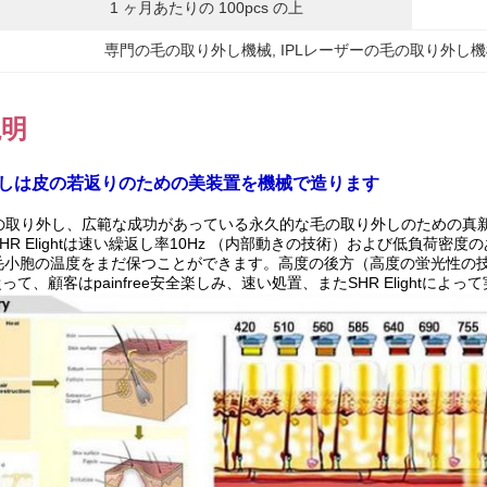
1 ヶ月あたりの 100pcs の上
専門の毛の取り外し機械
, 
IPLレーザーの毛の取り外し
説明
外しは皮の若返りのための美装置を機械で造ります
毛の取り外し、広範な成功があっている永久的な毛の取り外しのための真
R Elightは速い繰返し率10Hz （内部動きの技術）および低負荷密度
小胞の温度をまだ保つことができます。高度の後方（高度の蛍光性の技術）
ht。従って、顧客はpainfree安全楽しみ、速い処置、またSHR Elig