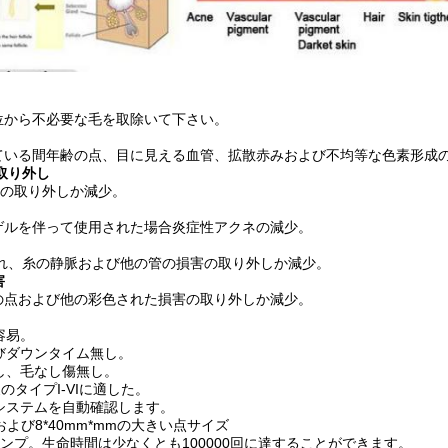
位から不必要な毛を取除いて下さい。
ている間年齢の点、目に見える血管、拡散赤みおよび不均等な色素形成
の取り外し
iensの取り外しか減少。
ゲルを伴って使用された場合炎症性アクネの減少。
汚れ、糸の静脈および他の管の損害の取り外しか減少。
害
の点および他の彩色された損害の取り外しか減少。
容易。
びダウンタイム無し。
し、毛なし傷無し。
ckの皮のタイプI-VIに適した。
システムを自動確認します。
mおよび8*40mm*mmの大きい点サイズ
ランプ。生命時間は少なくとも100000回に達することができます。