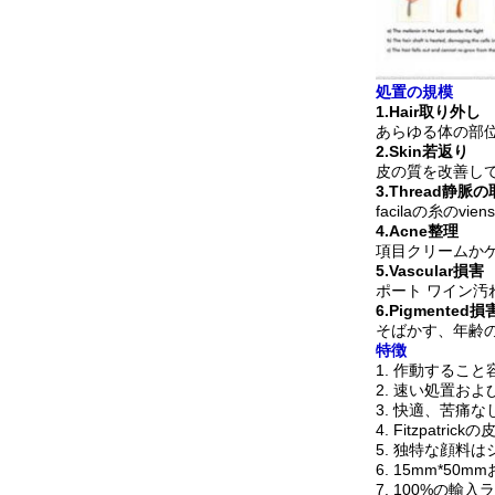
処置の規模
1.Hair取り外し
あらゆる体の部
2.Skin若返り
皮の質を改善し
3.Thread静脈
facilaの糸のv
4.Acne整理
項目クリームか
5.Vascular損害
ポート ワイン
6.Pigmented損
そばかす、年齢
特徴
1.
作動すること
2.
速い処置およ
3.
快適、苦痛な
4.
Fitzpatri
5.
独特な顔料は
6.
15mm*50m
7.
100%の輸入