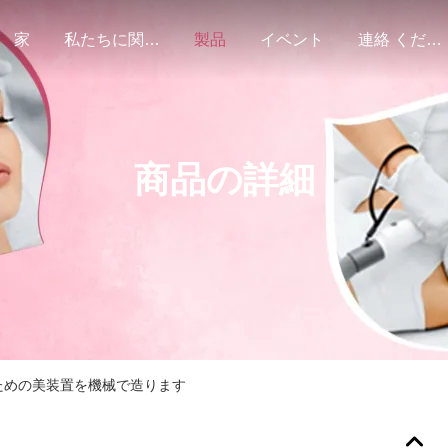
家
私たちに関しては
製品
イベント
連絡 ください
商品の詳細
ための美装置を機械で造ります