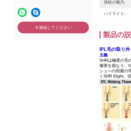
供給の能力:
ハイライト:
今連絡してください
製品の
IPL毛の取り
主義
SHRは極度の
傷害を損なう、SH
シュへの回避の毛
くSHR Elig