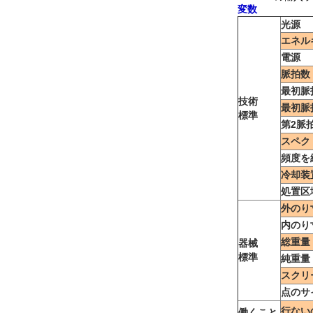
変数
光源
エネル
電源
脈拍数
最初脈
技術
最初脈
標準
第2脈
スペク
頻度を
冷却装
処置区
外のり
内のり
総重量
器械
標準
純重量
スクリ
点のサ
行ない
働くこと