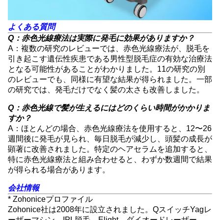
よくある質問
Q：赤色光線療法は実際に発毛に効果がありますか？
A：複数の研究のレビューでは、赤色光線療法が、脱毛を
引き起こす遺伝性疾患である男性型脱毛症の有効な治療法
となる可能性があることがわかりました。11の研究の別
のレビューでも、同様に有望な結果が得られました。一部
の研究では、発毛だけでなく髪の太さも改善しました。
Q：赤色光線で髪が生えるにはどのくらい時間がかかりま
すか？
A：ほとんどの場合、赤色光線療法を使用すると、12〜26
週間後に発毛が見られ、毎日脱毛が減少し、頭髪の成長が
顕著に改善されました。特定のヘアセラムを追加すると、
特に赤色光線療法と組み合わせると、わずか数週間で結果
が得られる場合があります。
会社情報
* Zohoniceプロファイル
Zohonice社は2008年に設立されました。QスイッチYagレ
ーザーマシン、IPL脱毛、Elight、ダイオードレーザー、