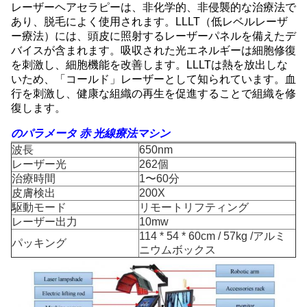
レーザーヘアセラピーは、非化学的、非侵襲的な治療法で
あり、脱毛によく使用されます。LLLT（低レベルレーザ
ー療法）には、頭皮に照射するレーザーパネルを備えたデ
バイスが含まれます。吸収された光エネルギーは細胞修復
を刺激し、細胞機能を改善します。LLLTは熱を放出しな
いため、「コールド」レーザーとして知られています。血
行を刺激し、健康な組織の再生を促進することで組織を修
復します。
のパラメータ
赤
光線療法マシン
波長
650nm
レーザー光
262個
治療時間
1〜60分
皮膚検出
200X
駆動モード
リモートリフティング
レーザー出力
10mw
114 * 54 * 60cm / 57kg /アルミ
パッキング
ニウムボックス