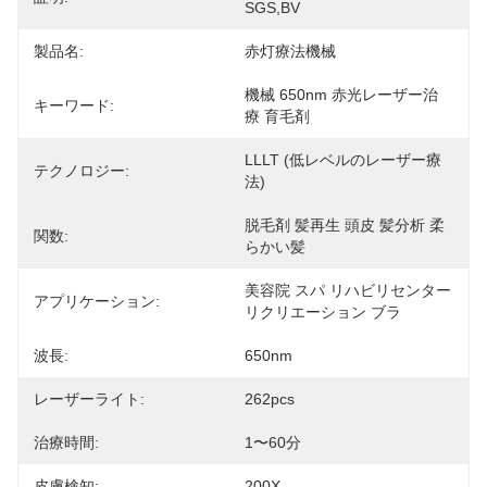
SGS,BV
製品名:
赤灯療法機械
機械 650nm 赤光レーザー治
キーワード:
療 育毛剤
LLLT (低レベルのレーザー療
テクノロジー:
法)
脱毛剤 髪再生 頭皮 髪分析 柔
関数:
らかい髪
美容院 スパ リハビリセンター 
アプリケーション:
リクリエーション ブラ
波長:
650nm
レーザーライト:
262pcs
治療時間:
1〜60分
皮膚検知:
200X