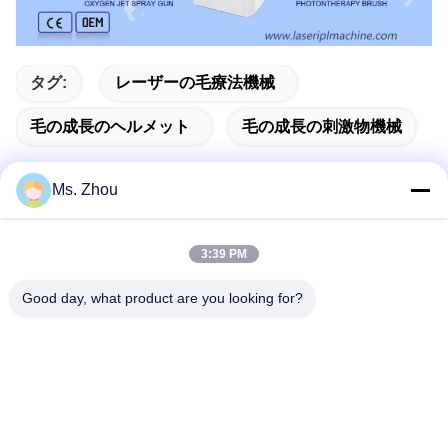
タグ:
レーザーの毛療法機械
毛の成長のヘルメット
毛の成長の刺激物機械
Ms. Zhou
迅速な連絡
3:39 PM
Good day, what product are you looking for?
住所
No.58 Dazhuangの道、TianGongYuanの通り、大興区、北
京、中国
Tel
86-10-60296356