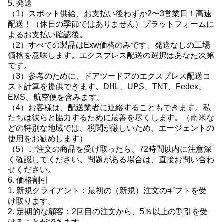
5. 発送
（1）スポット供給、お支払い後わずか2〜3営業日！高速
配送！（休日の季節ではありません）プラットフォームに
よるお支払い確認後。
（2）すべての製品はExw価格のみです。発送なしの工場
価格を意味します。エクスプレス配送の選択はあなた次第
です。
（3）参考のために、ドアツードアのエクスプレス配送コ
スト計算を提供できます。DHL、UPS、TNT、Fedex、
EMS、航空便を含みます。
（4）お客様は、配送業者に連絡することもできます。私
たちは彼らと協力するために最善を尽くします。（南米な
どの特別な地域では、税関が厳しいため、エージェントの
使用をお勧めします）
（5）ご注文の商品を受け取ったら、72時間以内に注意深
く確認してください。問題がある場合は、直接お問い合わ
せください。
6. 価格割引
1. 新規クライアント：最初の（新規）注文のギフトを受
け取ります。
2. 定期的な顧客：2回目の注文から、5％以上の割引を受
けることができます。