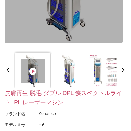
皮膚再生 脱毛 ダブル DPL 狭スペクトルライ
ト IPL レーザーマシン
Zohonice
ブランド名:
H9
モデル番号: