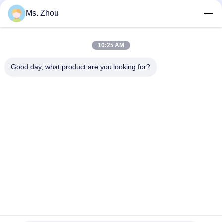
Ms. Zhou
迅速な連絡
10:25 AM
住所
Good day, what product are you looking for?
No.58 Dazhuangの道、TianGongYuanの通り、大興区、北
京、中国
Tel
86-10-60296356
メール
zohonice@zohonice.com
プライバシーポリシー
|
地図
| 中国 良い 品質 レーザー IPL 機