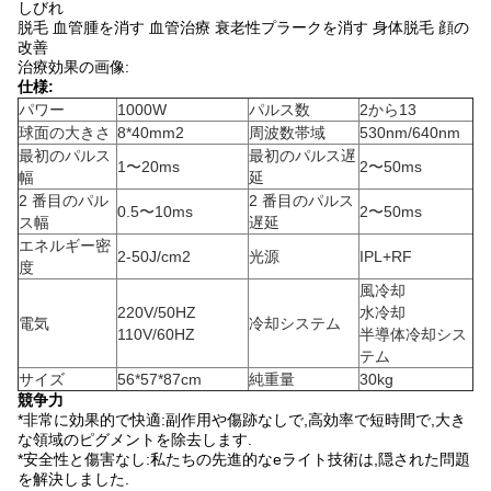
しびれ
脱毛 血管腫を消す 血管治療 衰老性プラークを消す 身体脱毛 顔の
改善
治療効果の画像:
仕様:
パワー
1000W
パルス数
2から13
球面の大きさ
8*40mm2
周波数帯域
530nm/640nm
最初のパルス
最初のパルス遅
1〜20ms
2〜50ms
幅
延
2 番目のパル
2 番目のパルス
0.5〜10ms
2〜50ms
ス幅
遅延
エネルギー密
2-50J/cm2
光源
IPL+RF
度
風冷却
220V/50HZ
水冷却
電気
冷却システム
110V/60HZ
半導体冷却シス
テム
サイズ
56*57*87cm
純重量
30kg
競争力
*非常に効果的で快適:副作用や傷跡なしで,高効率で短時間で,大き
な領域のピグメントを除去します.
*安全性と傷害なし:私たちの先進的なeライト技術は,隠された問題
を解決しました.