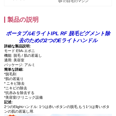
Ipl の自宅のマシン
製品の説明
ポータブルEライトIPL RF 脱毛ピグメント除
去のための2つのEライトハンドル
詳細な製品説明:
モード:E9A-エボニ
機能: 脱毛 / 肌の若返し
適用: 美容室
パッケージ: アルミ
簡単な詳細:
*脱毛剤
*肌の若返り
* ニキビ除去
*ニキビの除去
*抗赤みを除去する
*美容室/クリニック設備
記述:
2つのElightハンドル: 1つは赤いボタンの脱毛,もう1つは青いボタ
ンの肌の若返し用.