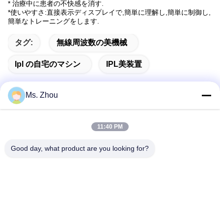
* 治療中に患者の不快感を消す.
*使いやすさ:直接表示ディスプレイで,簡単に理解し,簡単に制御し,
簡単なトレーニングをします.
タグ:
無線周波数の美機械
Ipl の自宅のマシン
IPL美装置
Ms. Zhou
迅速な連絡
11:40 PM
Good day, what product are you looking for?
住所
No.58 Dazhuangの道、TianGongYuanの通り、大興区、北
京、中国
Tel
86-10-60296356