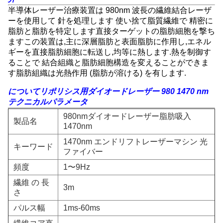
半導体レーザー治療装置は 980nm 波長の繊維結合レーザ
ーを使用して 針を処理します 使い捨て脂質繊維で 精密に
脂肪と脂肪を特定します直接ターゲットの脂肪細胞を撃ち
ますこの装置は,主に深層脂肪と表面脂肪に作用し,エネル
ギーを直接脂肪細胞に転送し,均等に熱します.熱を制御す
ることで 結合組織と脂肪細胞構造を変えることができま
す脂肪組織は光熱作用 (脂肪が溶ける) を有します.
について
リポリシス用ダイオードレーザー 980 1470 nm
テクニカルパラメータ
980nmダイオードレーザー脂肪吸入
製品名
1470nm
1470nm エンドリフトレーザーマシン 光
キーワード
ファイバー
頻度
1〜9Hz
繊維 の 長
3m
さ
パルス幅
1ms-60ms