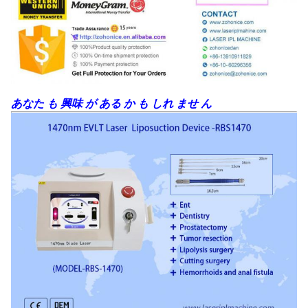
あなた も 興味 が ある か も しれ ませ ん