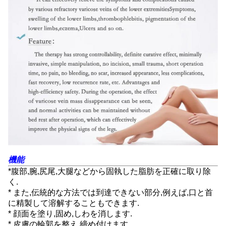
機能
*腹部,腕,尻尾,大腿などから固執した脂肪を正確に取り除
く.
* また,伝統的な方法では到達できない部分,例えば,口と首
に精製して溶解することもできます.
* 顔面を塗り,固め,しわを消します.
* 皮膚の輪郭を整え,締め付けます.