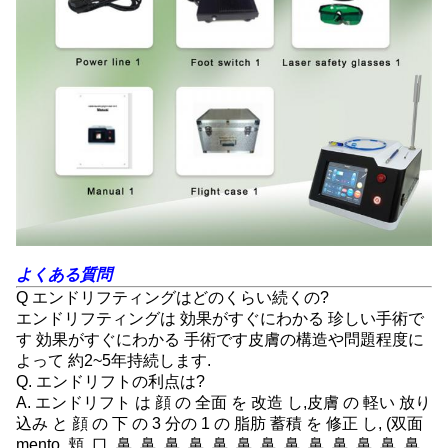
よくある質問
Q エンドリフティングはどのくらい続くの?
エンドリフティングは 効果がすぐにわかる 珍しい手術で
す 効果がすぐにわかる 手術です皮膚の構造や問題程度に
よって 約2~5年持続します.
Q. エンドリフトの利点は?
A. エンドリフト は 顔 の 全面 を 改造 し,皮膚 の 軽い 放り
込み と 顔 の 下 の 3 分の 1 の 脂肪 蓄積 を 修正 し, (双面
mento, 頬, 口, 鼻, 鼻, 鼻, 鼻, 鼻, 鼻, 鼻, 鼻, 鼻, 鼻, 鼻, 鼻, 鼻,