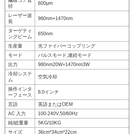
繊維コア直
600μm
径
レーザー波
980nm+1470nm
長
ターゲティ
650nm
ングビーム
生産量
光ファイバーコップリング
モード
パルスモード,連続モード
出力
980nm20W+1470nm3W
冷却システ
空気冷却
ム
操作インタ
8.0インチ
ーフェース
言語
英語またはOEM
AC 入力
100-240V,50/60Hz
純/総重量
5KG/10KG
サイズ
36cm*34cm*22cm