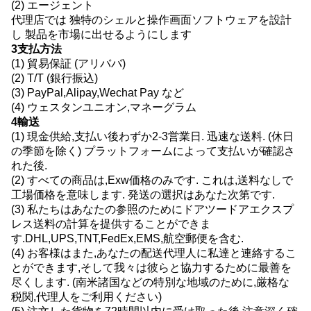
(2) エージェント
代理店では 独特のシェルと操作画面ソフトウェアを設計
し 製品を市場に出せるようにします
3支払方法
(1) 貿易保証 (アリババ)
(2) T/T (銀行振込)
(3) PayPal,Alipay,Wechat Pay など
(4) ウェスタンユニオン,マネーグラム
4輸送
(1) 現金供給,支払い後わずか2-3営業日. 迅速な送料. (休日
の季節を除く) プラットフォームによって支払いが確認さ
れた後.
(2) すべての商品は,Exw価格のみです. これは,送料なしで
工場価格を意味します. 発送の選択はあなた次第です.
(3) 私たちはあなたの参照のためにドアツードアエクスプ
レス送料の計算を提供することができま
す.DHL,UPS,TNT,FedEx,EMS,航空郵便を含む.
(4) お客様はまた,あなたの配送代理人に私達と連絡するこ
とができます,そして我々は彼らと協力するために最善を
尽くします. (南米諸国などの特別な地域のために,厳格な
税関,代理人をご利用ください)