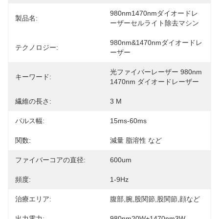
980nm1470nmダイオードレ
製品名:
ーザーセルライト除去マシン
980nm&1470nmダイオードレ
テクノロジー:
ーザー
光ファイバーレーザー 980nm 
キーワード:
1470nm ダイオードレーザー
繊維の長さ:
3 M
パルス幅:
15ms-60ms
関数:
減量 脂溶性 など
ファイバーコアの直径:
600um
頻度:
1-9Hz
治療エリア:
腹部,腕,股関節,股関節,顔など
出力電力:
980nm20W+1470nm3W