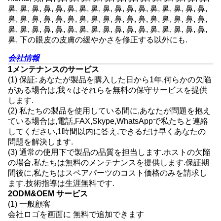
鼻, 鼻, 鼻, 鼻, 鼻, 鼻, 鼻, 鼻, 鼻, 鼻, 鼻, 鼻, 鼻, 鼻, 鼻, 鼻, 鼻,
鼻, 鼻, 鼻, 鼻, 鼻, 鼻, 鼻, 鼻, 鼻, 鼻, 鼻, 鼻, 鼻, 鼻, 鼻, 鼻, 鼻,
鼻, 鼻, 鼻, 鼻, 鼻, 鼻, 鼻, 鼻, 鼻, 鼻, 鼻, 鼻, 鼻, 鼻, 鼻, 鼻, 鼻,
鼻, 下の眼皮の皮膚の緩やかさを修正する以外にも.
会社情報
1メンテナンスのサービス
(1) 保証: あなたが製品を購入した日から1年,何らかの欠陥
がある場合は,我々はそれらを無料の保守サービスを提供
します.
(2) 私たちの製品を使用している間に,あなたが問題を抱え
ている場合は,電話,FAX,Skype,WhatsAppで私たちと連絡
してください,1時間以内に答え,できるだけ早くあなたの
問題を解決します.
(3) 通常の使用下で製品の品質を担当します.ホストの欠陥
の場合,私たちは無料のメンテナンスを提供します.保証期
間後に,私たちはスペアパーツのコスト価格のみを請求し
ます.技術指導は生涯無料です.
2ODM&OEM サービス
(1) 一般顧客
会社ロゴを画面に 無料で追加できます