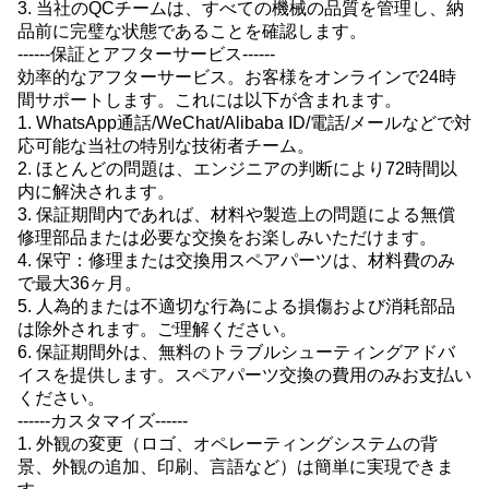
3. 当社のQCチームは、すべての機械の品質を管理し、納
品前に完璧な状態であることを確認します。
------保証とアフターサービス------
効率的なアフターサービス。お客様をオンラインで24時
間サポートします。これには以下が含まれます。
1. WhatsApp通話/WeChat/Alibaba ID/電話/メールなどで対
応可能な当社の特別な技術者チーム。
2. ほとんどの問題は、エンジニアの判断により72時間以
内に解決されます。
3. 保証期間内であれば、材料や製造上の問題による無償
修理部品または必要な交換をお楽しみいただけます。
4. 保守：修理または交換用スペアパーツは、材料費のみ
で最大36ヶ月。
5. 人為的または不適切な行為による損傷および消耗部品
は除外されます。ご理解ください。
6. 保証期間外は、無料のトラブルシューティングアドバ
イスを提供します。スペアパーツ交換の費用のみお支払い
ください。
------カスタマイズ------
1. 外観の変更（ロゴ、オペレーティングシステムの背
景、外観の追加、印刷、言語など）は簡単に実現できま