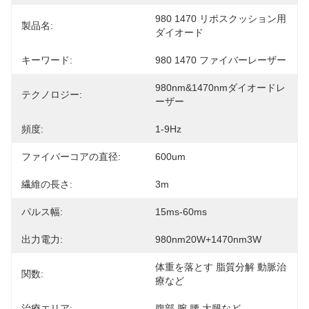
980 1470 リポスクッション用
製品名:
ダイオード
キーワード:
980 1470 ファイバーレーザー
980nm&1470nmダイオードレ
テクノロジー:
ーザー
頻度:
1-9Hz
ファイバーコアの直径:
600um
繊維の長さ:
3m
パルス幅:
15ms-60ms
出力電力:
980nm20W+1470nm3W
体重を落とす 脂質分解 動脈治
関数:
療など
治療エリア:
腹部,腕,腰,大腿など