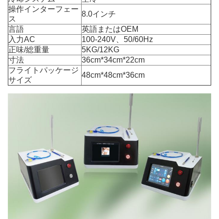
操作インターフェー
8.0インチ
ス
言語
英語またはOEM
入力AC
100-240V、50/60Hz
正味/総重量
5KG/12KG
寸法
36cm*34cm*22cm
フライトパッケージ
48cm*48cm*36cm
サイズ