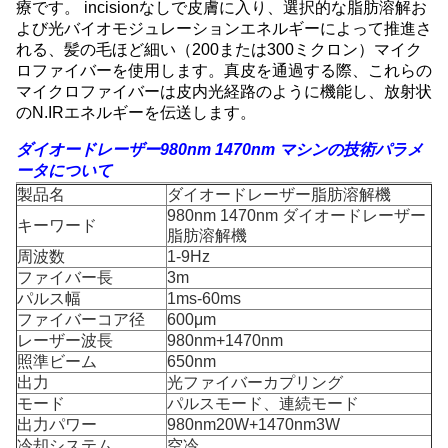
療です。 incisionなしで皮膚に入り、選択的な脂肪溶解お
よび光バイオモジュレーションエネルギーによって推進さ
れる、髪の毛ほど細い（200または300ミクロン）マイク
ロファイバーを使用します。真皮を通過する際、これらの
マイクロファイバーは皮内光経路のように機能し、放射状
のN.IRエネルギーを伝送します。
ダイオードレーザー980nm 1470nm マシンの技術パラメ
ータについて
製品名
ダイオードレーザー脂肪溶解機
980nm 1470nm ダイオードレーザー
キーワード
脂肪溶解機
周波数
1-9Hz
ファイバー長
3m
パルス幅
1ms-60ms
ファイバーコア径
600μm
レーザー波長
980nm+1470nm
照準ビーム
650nm
出力
光ファイバーカプリング
モード
パルスモード、連続モード
出力パワー
980nm20W+1470nm3W
冷却システム
空冷