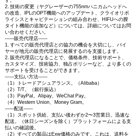
す。
2. 技術の変更（ヤグレーザーの755nmハニカムヘッドへ
の改造、IPLのOPT機能へのアップデート、クライオリポ
ライシスとキャビテーションの組み合わせ、HIFUへの膣
タイト機能の追加など）については、詳細についてはお問
い合わせください。
------販売代理店------
1. すべての販売代理店との協力の機会を大切にし、バイ
ヤーが地元の販売代理店に発展するのを支援します。
2. 販売代理店になることで、価格条件、技術サポート、
カスタマイズ、技術協力、独占ポリシーなど、より多くの
サポートを受けることができます。
------支払い方法------
（1）トレードアシュアランス。（Alibaba）
（2）T/T。（銀行振込）
（3）PayPal。Alipay。WeChat Pay。
（4）Western Union、Money Gram。
------配送------
（1）スポット供給、支払い後わずか2〜3営業日。迅速な
配送。（休日シーズンを除く）プラットフォームによる支
払いの確認後。
（2）すべての製品はExw価格のみです。これは、送料を