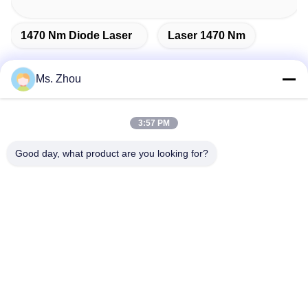
1470 Nm Diode Laser
Laser 1470 Nm
Ms. Zhou
迅速な連絡
3:57 PM
住所
Good day, what product are you looking for?
No.58 Dazhuangの道、TianGongYuanの通り、大興区、北
京、中国
Tel
86-10-60296356
メール
zohonice@zohonice.com