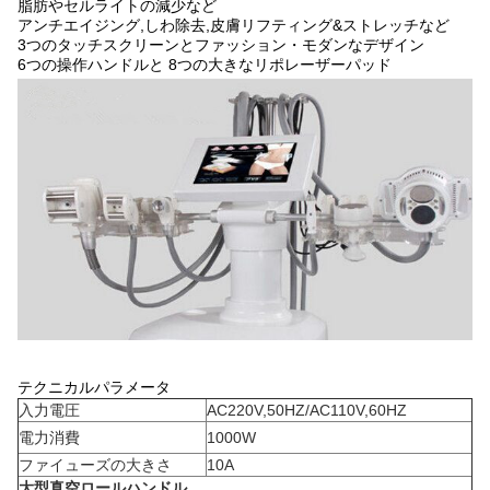
脂肪やセルライトの減少など
アンチエイジング,しわ除去,皮膚リフティング&ストレッチなど
3つのタッチスクリーンとファッション・モダンなデザイン
6つの操作ハンドルと 8つの大きなリポレーザーパッド
テクニカルパラメータ
入力電圧
AC220V,50HZ/AC110V,60HZ
電力消費
1000W
ファイューズの大きさ
10A
大型真空ロールハンドル