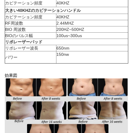
カビテーション頻度
40KHZ
大きい40KHZのカビテーションハンドル
カビテーション頻度
40KHZ
RF周波数
2.44MHZ
BIO 周波数
200HZ~500HZ
BIOのパルス幅
100us~300us
リポレーザーパッド
リポレーザー波長
650nm
150nw
パワー
効果図