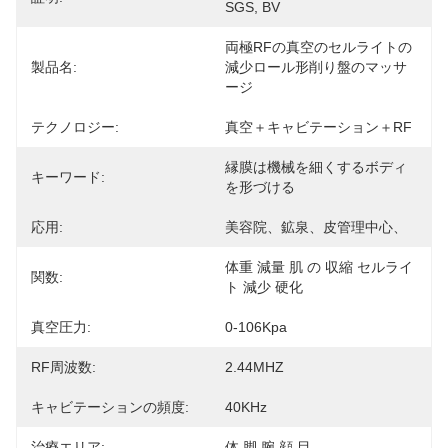
SGS, BV
両極RFの真空のセルライトの
製品名:
減少ロール形削り盤のマッサ
ージ
テクノロジー:
真空＋キャビテーション＋RF
縁膜は機械を細くするボディ
キーワード:
を形づける
応用:
美容院、鉱泉、皮管理中心、
体重 減量 肌 の 収縮 セルライ
関数:
ト 減少 硬化
真空圧力:
0-106Kpa
RF周波数:
2.44MHZ
キャビテーションの頻度:
40KHz
治療エリア:
体 脚 腕 顔 目