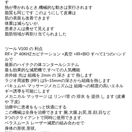
す
熱が導かれるとき,機械的な動きは実行されます
脂質も同じです このようにして皮膚は
肌の表面も改善できます
体重は減らないが,
患者さんは痩せて見えます
脂肪領域が再割り当てられました
ツール V100 の 利点
RF+ 2* 40KHZカビテーション +真空 +IR+BIO すべて1つのハンド
ルで
最新のハイテクの体コンタールシステム
最も効果的な減肥機で,すべての人気機能
赤外線 光は 組織を 2mm の 深さ まで 熱します
ラジオ周波数 (RF) は5~15mmの深さから組織を熱します
バキュム+/- マッサージメカニズムは 組織への精度の高いエネル
ギー誘導を可能にします
メカニカル マッサージ は リンパ管 の 排水 を 提供 し ます (皮膚
や 下皮)
治療中に患者をもっと快適にする
この機械は全身を治療できます 腕,大腿,お尻,首,顔,目など
3つのクライアントで同時に使用できます.
ベラスムース レーザー減肥の組み合わせで
身体の形状,形状,