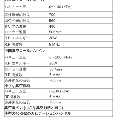
バキューム圧
0〜100 (KPA)
赤外線光の波長
700nm
緑色の光の波長
560nm
青い光の波長
490nm
ローラー速度
50r/min
R.F エネルギー
30W
R.F 周波数
5 MHz
中間真空ロールハンドル
バキューム圧
0〜100 (KPA)
R.F エネルギー
20W
ローラー速度
30r/min
R.F 周波数
5 MHz
赤外線光の波長
700nm
小さな真空顔柄
バキューム圧
0-100 (KPA)
RF周波数
5 MHz
赤外線光の波長
700nm
真空眼ペン (小さな真空顔柄と同じ)
小型の40KHZのカビテーションハンドル