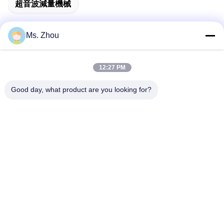
超音波減量機械
Ms. Zhou
迅速な連絡
12:27 PM
Good day, what product are you looking for?
住所
No.58 Dazhuangの道、TianGongYuanの通り、大興区、北
京、中国
Tel
86-10-60296356
メール
zohonice@zohonice.com