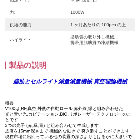
力:
1000W
供給の能力:
1 ヶ月あたりの 100pcs の上
脂肪質の取り外し機械
, 
ハイライト:
携帯用脂肪質の凍結機械
製品の説明
脂肪とセルライト減量減量機械 真空理論機械
概要
V100は,RF,真空,外側の自動ロール,赤外線,緑と組み合わせた
光と青い光,カビテーション,BIO,リポレーザー
テクノロジーのこ
とです
3つの光子 (赤,緑,青) と組み合わせて生成します
皮膚を15mm深さまで 機械的な動きで 突き刺すことができます
現在市場に出回っている他の装置の深さよりもはるかに大きいで