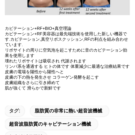
カビテーション+RF+BIO+真空理論
カビテーション+RF美容器は最先端技術を使用した新しい機器で
す.カビテーション,真空リポスクッション,RFの利点を組み合わせ
ています.
リポサイトの周りに空気泡を起こすために音のカビテーション効
果を使用します
壊れたリポサイトは吸収され 代謝されます
リンパ系を通過する ヒトの体です 体重減少に最適な治療結果です
皮膚の電場を陽性から陽性へと
皮膚の下の熱を発生させ コラーゲン発酵を起こす
皮膚組織をさらに引き締めて
肌が強くて 滑らかで新鮮です
タグ:
脂肪質の非常に熱い超音波機械
超音波脂肪質のキャビテーション機械