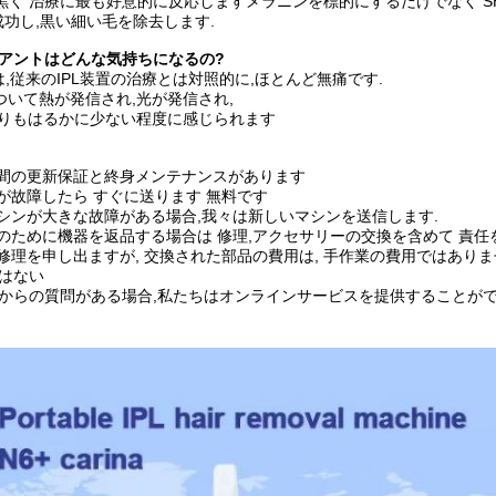
黒く 治療に最も好意的に反応します
メラニンを標的にするだけでなく S
功し,黒い細い毛を除去します.
イアントはどんな気持ちになるの?
は,従来のIPL装置の治療とは対照的に,ほとんど無痛です.
について
熱が発信され,光が発信され,
よりもはるかに少ない程度に感じられます
年間の更新保証と終身メンテナンスがあります
品が故障したら すぐに送ります 無料です
マシンが大きな故障がある場合,我々は新しいマシンを送信します.
理のために機器を返品する場合は 修理,アクセサリーの交換を含めて 責任を
の修理を申し出ますが, 交換された部品の費用は, 手作業の費用ではありま
はない
門からの質問がある場合,私たちはオンラインサービスを提供することが