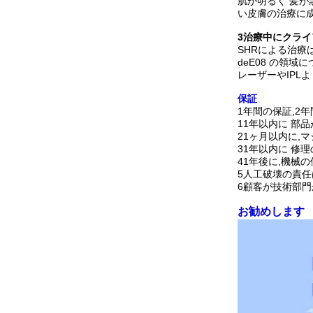
肌が明るく 髪が
い皮膚の治療に成
3治療中にクラ
SHRによる治療
deE08 の領域
レーザーやIPL
保証
1年間の保証,2
11年以内に 部
21ヶ月以内に,
31年以内に 修
41年後に,機械
5人工破壊の責任
6顧客が技術部
お勧めします