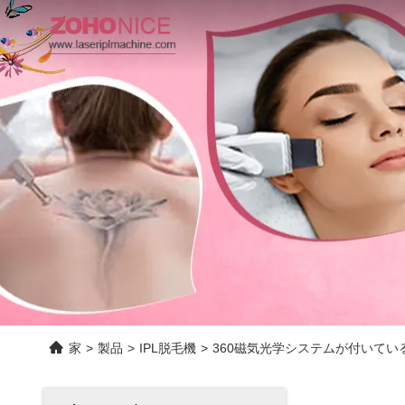
家
>
製品
>
IPL脱毛機
>
360磁気光学システムが付いている