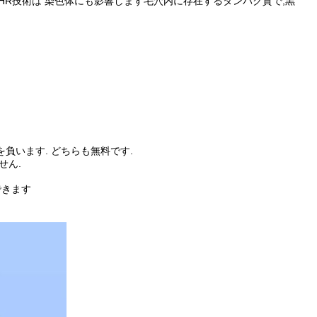
HR技術は 染色体にも影響します
毛穴内に存在するタンパク質で,黒
負います. どちらも無料です.
せん.
できます