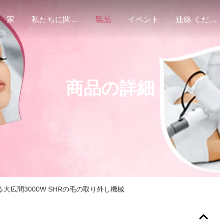
家
私たちに関しては
製品
イベント
連絡 ください
商品の詳細
大広間3000W SHRの毛の取り外し機械