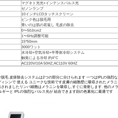
マグネト光光+インテンスパルス光
ゼノンランプ
10インチLCDタッチスクリーン
ピンク色は脱毛用
青いのは肌の若返し 毛皮の除去
0〜50J/cm2
1〜6Hz調整可能
15*50mm
3000ワット
水冷却+空気冷却+半導体冷却システム
触覚による冷却 約4°C
AC220V/10A 50HZ;AC110V 60HZ
光学脱毛 皮疹除去システムは2つの部分に分けられます 一つはIPLの強
ィシンで 使える ユニークな技術です皮膚の細胞壁に吸収されたメラニ
されましたリンパ細胞はメラニンを吸収し,すぐに発射します. 他のメ
ルギーと IPLの強烈なパルス光が 結合できます顔の色素化に最適です