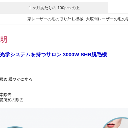
1 ヶ月あたりの 100pcs の上
家レーザーの毛の取り外し機械
, 
大広間レーザーの毛の
説明
ト光学システムを持つサロン 3000W SHR脱毛機
締め 緩やかにする
素除去
血管病変の除去