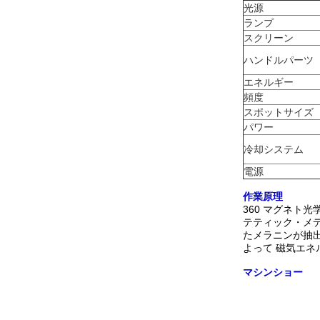
光源
ランプ
スクリーン
ハンドルパーツ
エネルギー
頻度
スポットサイズ
パワー
冷却システム
電源
作業原理
360 マグネト
テティック・メデ
たメラニンが抽出
よって 磁気エネ
マシンショー