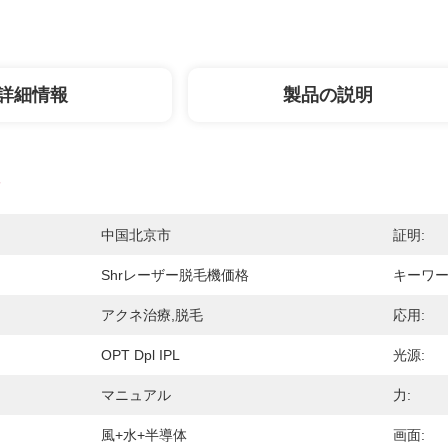
詳細情報
製品の説明
中国北京市
証明:
Shrレーザー脱毛機価格
キーワー
アクネ治療,脱毛
応用:
OPT Dpl IPL
光源:
マニュアル
力:
風+水+半導体
画面: