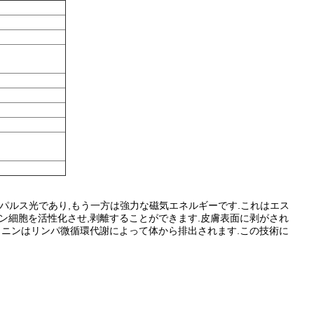
烈なパルス光であり,もう一方は強力な磁気エネルギーです.これはエス
ン細胞を活性化させ,剥離することができます.皮膚表面に剥がされ
ラニンはリンパ微循環代謝によって体から排出されます.この技術に