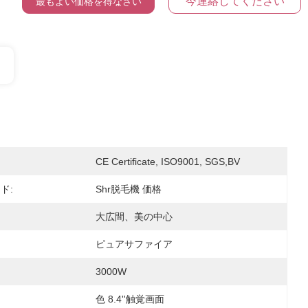
今連絡してください
最もよい価格を得なさい
CE Certificate, ISO9001, SGS,BV
ド:
Shr脱毛機 価格
大広間、美の中心
ピュアサファイア
3000W
色 8.4''触覚画面