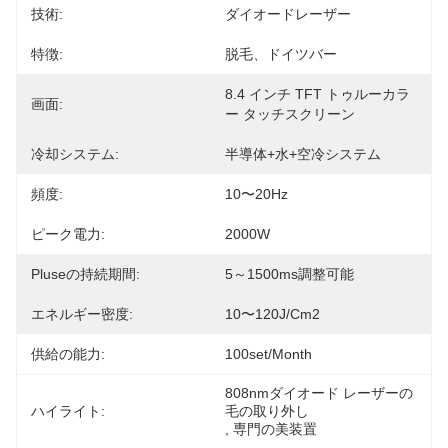
技術:
ダイオードレーザー
特徴:
脱毛、ドイツバー
8.4 インチ TFT トゥルーカラ
画面:
ー タッチスクリーン
冷却システム:
半導体+水+空冷システム
頻度:
10〜20Hz
ピーク電力:
2000W
Pluseの持続期間:
5～1500ms調整可能
エネルギー密度:
10〜120J/cm2
供給の能力:
100set/month
808nmダイオード レーザーの
ハイライト:
毛の取り外し
, 
専門の美装置