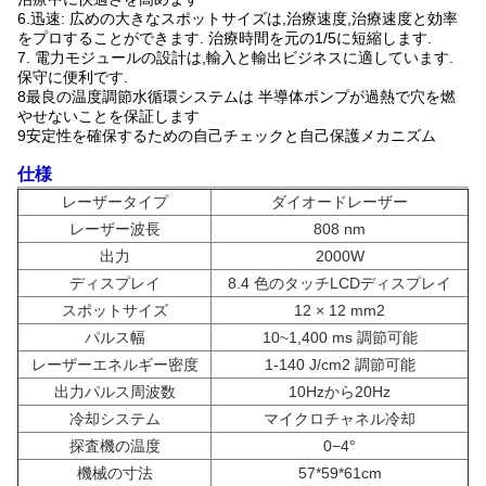
6.迅速: 広めの大きなスポットサイズは,治療速度,治療速度と効率
をプロすることができます. 治療時間を元の1/5に短縮します.
7. 電力モジュールの設計は,輸入と輸出ビジネスに適しています.
保守に便利です.
8最良の温度調節水循環システムは 半導体ポンプが過熱で穴を燃
やせないことを保証します
9安定性を確保するための自己チェックと自己保護メカニズム
仕様
レーザータイプ
ダイオードレーザー
レーザー波長
808 nm
出力
2000W
ディスプレイ
8.4 色のタッチLCDディスプレイ
スポットサイズ
12 × 12 mm2
パルス幅
10~1,400 ms 調節可能
レーザーエネルギー密度
1-140 J/cm2 調節可能
出力パルス周波数
10Hzから20Hz
冷却システム
マイクロチャネル冷却
探査機の温度
0−4°
機械の寸法
57*59*61cm