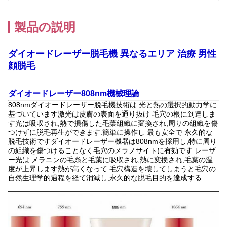
製品の説明
ダイオードレーザー脱毛機 異なるエリア 治療 男性
顔脱毛
ダイオードレーザー808nm機械理論
808nmダイオードレーザー脱毛機技術は 光と熱の選択的動力学に
基づいています
激光は皮膚の表面を通り抜け 毛穴の根に到達しま
す
光は吸収され,熱で損傷した毛葉組織に変換され,周りの組織を傷
つけずに脱毛再生ができます.
簡単に操作し 最も安全で 永久的な
脱毛技術です
ダイオードレーザー機器は808nmを採用し,特に周り
の組織を傷つけることなく毛穴のメラノサイトに有効です.
レーザ
ー光は メラニンの毛糸と毛葉に吸収され,熱に変換され,毛葉の温
度が上昇します
熱が高くなって 毛穴構造を壊してしまうと毛穴の
自然生理学的過程を経て消滅し,永久的な脱毛目的を達成する.