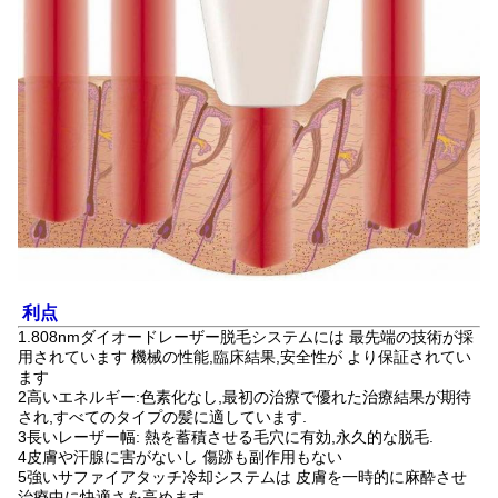
利点
1.808nmダイオードレーザー脱毛システムには 最先端の技術が採
用されています 機械の性能,臨床結果,安全性が より保証されてい
ます
2高いエネルギー:色素化なし,最初の治療で優れた治療結果が期待
され,すべてのタイプの髪に適しています.
3長いレーザー幅: 熱を蓄積させる毛穴に有効,永久的な脱毛.
4皮膚や汗腺に害がないし 傷跡も副作用もない
5強いサファイアタッチ冷却システムは 皮膚を一時的に麻酔させ
治療中に快適さを高めます