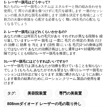
1- レーザー脱毛はどうやって?
私たちのレーザー脱毛システムは エネルギーと熱の組み合わせを
使用して 周りの皮膚を傷つけずに毛穴を破壊します.一連のセッシ
ョンの後,永久的な脱毛を経験します.治療を決定する地域によって
剃刀の火傷や刺激を 心配する必要もなく 醜い内生毛の心配も な
くなるでしょう
2- レーザー脱毛にはどれくらいかかるの?
あなたの体には何百万もの毛穴があり それぞれが異なる段階を 繰
り返していますレーザー 脱毛 は 一度に 毛穴 の 特定の 割合 だけ
の 治療 に 効果 を 与え ます (活性 期 に いる 毛穴)2つの身体は同
じではないので あなたの治療計画はしかし通常は4〜10週間の間
隔で少なくとも6回のレーザー脱毛を推奨します.
3レーザー脱毛にはどうすればいいですか?
レーザー脱毛では,誰もあなたが治療を受けていることを知らない
でしょう (もちろん,あなたがそれを望まない限り).レーザー脱毛セ
ッションは15分ほど短くなります.太陽に晒されないようにお願い
します最良の結果のために,ローション,クリーム,製品の使用を避
けます.
タグ:
美容院装置
専門の美装置
808nmダイオード レーザーの毛の取り外し