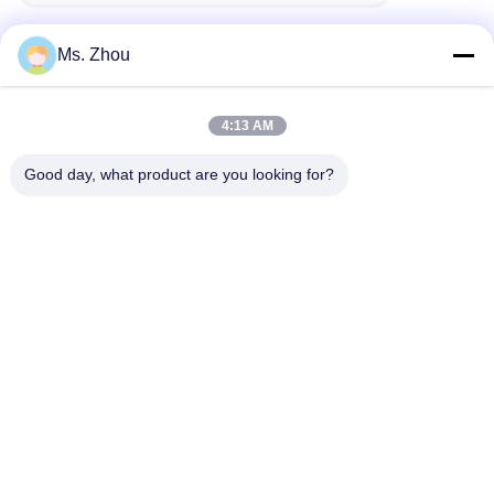
Ms. Zhou
迅速な連絡
4:13 AM
住所
Good day, what product are you looking for?
No.58 Dazhuangの道、TianGongYuanの通り、大興区、北
京、中国
Tel
86-10-60296356
メール
zohonice@zohonice.com