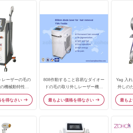
ル レーザーの毛の
808作動すること容易なダイオー
Yag 
の機械動特性の
ドの毛の取り外しレーザー機械
外しのため
tライトDpl
12×12mm点サイズ
格を得なさい
最もよい価格を得なさい
最もよ