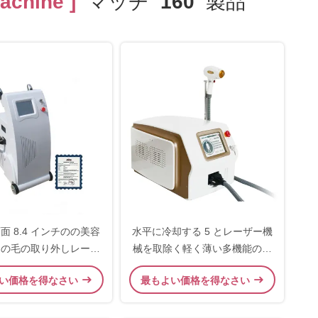
achine ]
マッチ
160
製品
面 8.4 インチのの美容
水平に冷却する 5 とレーザー機
めの毛の取り外しレーザ
械を取除く軽く薄い多機能の美
ー IPL 機械色の
の毛
い価格を得なさい
最もよい価格を得なさい