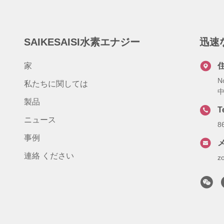
SAIKESAISI水素エナジー
迅速
家
N
私たちに関しては
製品
T
ニュース
8
事例
連絡 ください
z