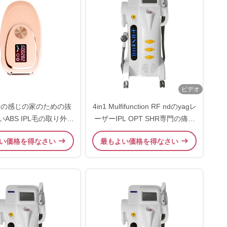
ビデオ
氷の感じの家のための抜
4in1 Mulfifunction RF ndのyagレ
ABS IPL毛の取り外し
ーザーIPL OPT SHR専門の痛み
の美機械
のないレーザーの毛の取り外し
い価格を得なさい
最もよい価格を得なさい
機械