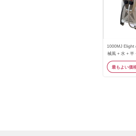
1000MJ Eli
械風 + 水 + 
冷
最もよい価