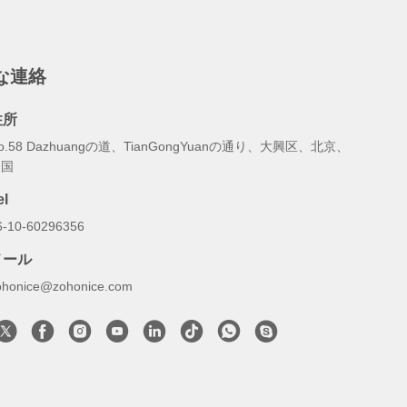
な連絡
住所
o.58 Dazhuangの道、TianGongYuanの通り、大興区、北京、
中国
el
6-10-60296356
メール
ohonice@zohonice.com