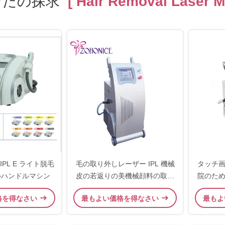
なたの探求
[ Hair Removal Laser M
IPL E ライト脱毛
毛の取り外しレーザー IPL 機械
タッチ画
ルハンドルマシン
皮の若返りの美機械顔料の取り
院のた
外し
格を得なさい
最もよい価格を得なさい
最もよ