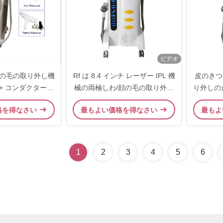
ビデオ
ght の毛の取り外し機
Rf は 8.4 インチ レーザー IPL 機
皮のきつ
半 + コンダクターの
械の両極しわ/顔の毛の取り外し
り外しのた
却装置
のための皮を剥ぎます
格を得なさい
最もよい価格を得なさい
最もよ
1
2
3
4
5
6