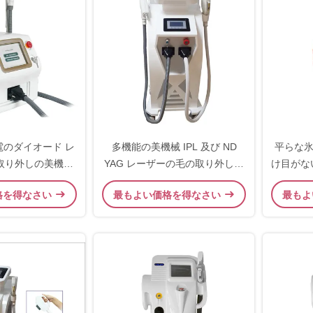
電のダイオード レ
多機能の美機械 IPL 及び ND
平らな
取り外しの美機械
YAG レーザーの毛の取り外しの
け目がない
08nm
専門家
格を得なさい
最もよい価格を得なさい
最もよ