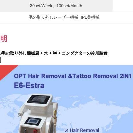
30set/week、100set/Month
毛の取り外しレーザー機械
, 
IPL美機械
説明
ght の毛の取り外し機械風 + 水 + 半 + コンダクターの冷却装置
明