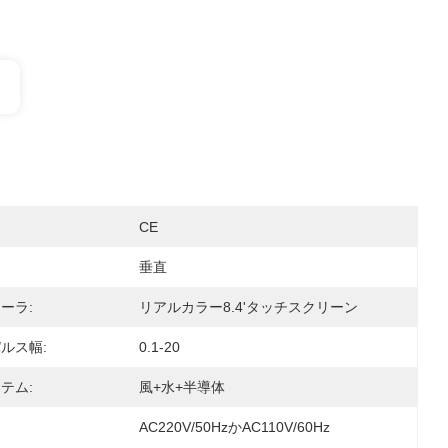
CE
垂直
ーラ:
リアルカラー8.4'タッチスクリーン
ルス幅:
0.1-20
テム:
風+水+半導体
AC220V/50HzかAC110V/60Hz