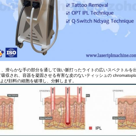
く、滑らかな手の部分を通して強い脈打ったライトの広いスペクトルを出
収され、容器を凝固させる有害な皮のないティッシュの chromatoplast は
last および顔料の細胞を破壊し、分解します。