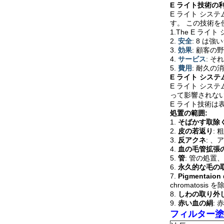
E ライト技術の利
E ライト シス
す。 この技術
1.The E 
2.
安全
: 8 
3.
効果
: 顧客
4.
サービス
: 
5.
費用
: 耐久
E ライト シス
E ライト シ
って影響されな
E ライト技術
処置の範囲:
1.
そばかす取除
2.
皮の若返り
:
3.
反アクネ
: 、
4.
血の毛管拡張
5.
管
: 管の処置
6.
永久的な毛の
7.
Pigmentai
chromatosis 
8.
しわの取り外
9.
赤い血の絹
:
フィルター塗布の 