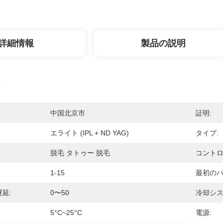
詳細情報
製品の説明
中国北京市
証明:
エライト (IPL + ND YAG)
タイプ:
脱毛 タトゥー 脱毛
コントロ
1-15
最初のパ
延:
0〜50
冷却シス
5°c~25°c
電源: