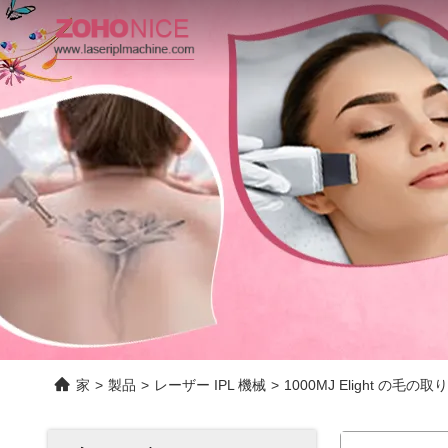
家
>
製品
>
レーザー IPL 機械
>
1000MJ Elight の毛