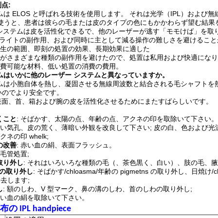
点:
テムは ELOS と呼ばれる技術を使用します。 それは光学（IPL）および
を使うと、患者は彼らの毛または皮のタイプの色にもかかわらず望む結果
ライト システムは皮を活性化できるで、他のレーザーが逃す「モモけば」
は強いライトの副作用、および同時に主として減る操作の難しさを避けるこ
の野生の範囲、即刻の処置の効果、長期効果に適した
それがさまざまな種類の副作用を避けたので、処置は私用および快適にな
の消費可能な材料、低い処置の消費の費用。
テムはいかに他のレーザー システムと異なっていますか。
ステムは小胞自体を熱し、凝固させる無線周波数と結合される毛シャフトを
いのでより安全です。
は表面、首、箱および腕の皮を活性化させるためにまたすばらしいです。
くこと
: そばかす、太陽の点、年齢の点、アクネの印を取除いて下さい。
 粗い気孔、皮の荒く、薄暗い外観を改良して下さい; 皮の白、色および
アクネの印 whelk;
の改善
: 赤い血の絹、表面フラッシュ。
、毛管処置;
取り外し
: それはいろいろな種類の毛（、茶色黒く、白い）、肢の毛、
on の取り外し
: そばかす/chloasma/年齢の pigmetns の取り外し、日焼
を除去します;
し
: 額のしわ、V 型マーク、鼻の溝のしわ、首のしわの取り外し;
 赤い血の絹を取除いて下さい。
IPL handpiece