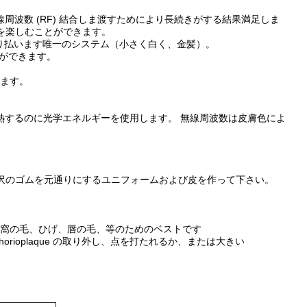
無線周波数 (RF) 結合しま渡すためにより長続きがする結果満足しま
を楽しむことができます。
を取り払います唯一のシステム（小さく白く、金髪）。
とができます。
ります。
熱するのに光学エネルギーを使用します。 無線周波数は皮膚色によ
光沢のゴムを元通りにするユニフォームおよび皮を作って下さい。
腋窩の毛、ひげ、唇の毛、等のためのベストです
け/chorioplaque の取り外し、点を打たれるか、または大きい