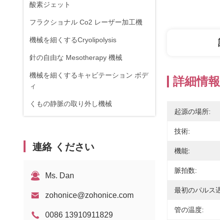
酸素ジェット
フラクショナル Co2 レーザー加工機
機械を細くするCryolipolysis
針の自由な Mesotherapy 機械
機械を細くするキャビテーション ボデ
詳細情報
ィ
くもの静脈の取り外し機械
起源の場所:
RF機器
技術:
物理療法装置
連絡 ください
機能:
1470nmダイオードレーザー
脈拍数:
Ms. Dan
最初のパルス遅
zohonice@zohonice.com
管の温度:
0086 13910911829