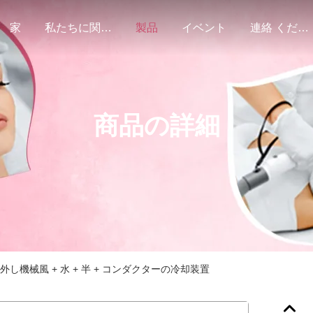
家
私たちに関しては
製品
イベント
連絡 ください
商品の詳細
の取り外し機械風 + 水 + 半 + コンダクターの冷却装置