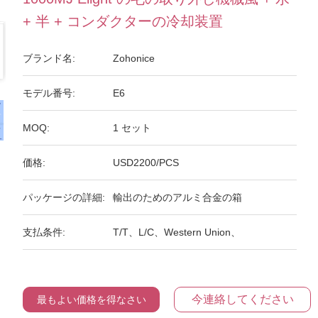
+ 半 + コンダクターの冷却装置
ブランド名:
Zohonice
モデル番号:
E6
MOQ:
1 セット
価格:
USD2200/PCS
パッケージの詳細:
輸出のためのアルミ合金の箱
支払条件:
T/T、L/C、Western Union、
今連絡してください
最もよい価格を得なさい