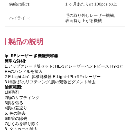
供給の能力:
1 ヶ月あたりの 100pcs の上
毛の取り外しレーザー機械
, 
ハイライト:
表面持ち上がる機械
製品の説明
Ipl RFレーザー 多機能美容器
簡単な詳細:
1.アップグレード版セット: HE-3とレーザーハンドピース HY-3と
RFのハンドルを挿入
2.
E-Light 4in1 多機能機器:E-Light+IPL+RF+レーザー
3.
特徴:
顔のリフティング
,
肌の緊張
ピグメント除去
治療範囲:
1脱毛剤
2顔のリフティング
3肌を張る
4肌の若返り
5. 色の除去
6血管の除去
7むくみを取り除く
8. タトゥーの除去