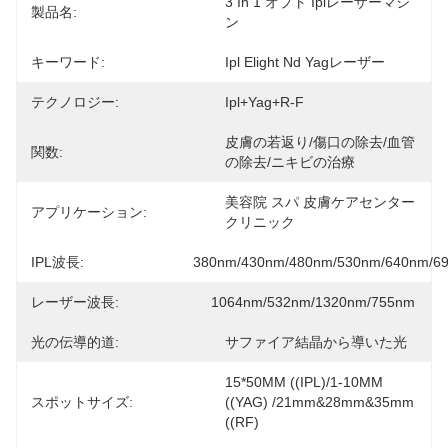
3 In 1 オプト Iplレーザーマシ
製品名:
ン
キーワード:
Ipl Elight Nd Yagレーザー
テクノロジー:
Ipl+yag+r-F
皮膚の若返り/傷口の除去/血管
関数:
の除去/ニキビの治療
美容院 スパ 皮膚ケアセンター 
アプリケーション:
クリニック
IPL波長:
380nm/430nm/480nm/530nm/640nm/6
レーザー波長:
1064nm/532nm/1320nm/755nm
光の伝導的道:
サファイア結晶から導いた光
15*50MM ((IPL)/1-10MM 
スポットサイズ:
((YAG) /21mm&28mm&35mm 
((RF)