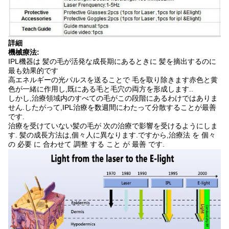
詳細
機械療法:
IPL機器は 髪の毛が活発な成長期にあるときに 髪を摘出するのに
最も効果的です
高エネルギーの光パルスを送ることで 毛を取り除きます赤色と黄
色が一緒に作用し,既にある毛と毛穴の両方を形成します..
しかし,治療領域内のすべての毛がこの段階にあるわけではありま
せん.したがって,IPL治療を数週間にわたって分散することが最善
です.
治療を受けていない髪の毛が 次の治療で影響を受けるようにしま
す. 髪の成長方法は,個々人に異なります.ですから,治療法 を 個々
の 必要 に 合わせて 調整 する こと が 最善 です.