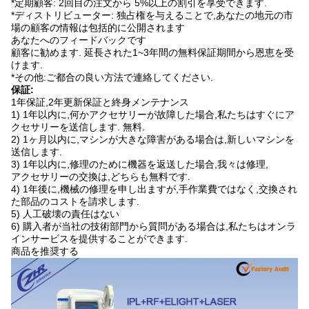
*定期顧客: 2回目の注文から 5%以上の割引を享受できます.
*ディストリビューター: 独占権を与えることで,あなたの地元の市
場の顧客の情報は包括的に公開されます
あなたへのフィードバックです
顧客に勧めます. 延長された1~3年間の無料保証期間から恩恵を受
けます.
*その他:ご都合の良い方法で連絡してください.
保証:
1年保証,2年更新保証と終身メンテナンス
1) 1年以内に,何かアクセサリーが故障した場合,私たちはすぐにア
クセサリーを送信します. 無料.
2) 1ヶ月以内に,マシンが大きな障害がある場合は,新しいマシンを
送信します.
3) 1年以内に,修理のために機器を返送した場合,我々は修理,
アクセサリーの交換は,どちらも無料です.
4) 1年後に,機械の修理を申し出ますが,手作業費ではなく,交換され
た部品のコストを請求します.
5) 人工破壊の責任はない
6) 購入者が当社の技術部門から質問がある場合は,私たちはオンラ
インサービスを提供することができます.
商品を推奨する