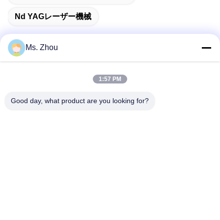
Nd YAGレーザー機械
Ms. Zhou
迅速な連絡
1:57 PM
住所
Good day, what product are you looking for?
No.58 Dazhuangの道、TianGongYuanの通り、大興区、北
京、中国
Tel
86-10-60296356
メール
zohonice@zohonice.com