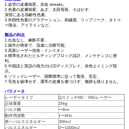
1.血管の皮膚病変。赤血 streaks。
2.色素の皮膚病変。あざ、太田母斑、そばかす、
深部にある加齢性色素。
3.外因性色素のグラデーション。刺繍眉、リップソーク、タトゥ
ー除去、アイラインなど。
製品の利点
1.出血なし、麻酔不要。
2.操作が簡単で、迅速に治療可能。
3.高新レーザー技術 - インスタン
4.標準化されたビルディングブロック設計、メンテナンスに便
利。
5.中国語と英語の両方のLCDディスプレイ、赤色エイミング指
示。
6.ソリッドレーザー、国際標準に従って製造、安定。
7.毛包を破壊せず、通常の皮膚を傷つけず、傷跡も残りません。
パラメータ
レーザータイプ
QスイッチND：YAGレーザー
正味重量
25kg
パルス幅
〜8ns
動作周波数
1〜6Hz
単一パルスエネルギー
300mJ
パルスエネルギー
0〜1000mJ