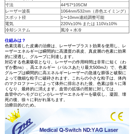
寸法
44*57*105CM
レーザー波長
1064nm/532nm（赤色エイミング）
スポット径
1〜10mm連続調整可能
電気
220V±10% または 110V±10%
冷却システム
風冷＋水冷
仕組みは？
色素沈着した皮膚の治療は、レーザーブラスト効果を使用し、レ
ーザーエネルギーは瞬間的に高濃度の表皮、真皮層の色素に効果
的に浸透し、グループに到達します。
対応する色素吸収となり、レーザーの作用時間は非常に短く（わ
ずか数ns）、高エネルギー（パルスあたり最大500mJ）で、色素
グループは瞬間的に高エネルギーレーザーの急速な膨張と破裂に
よって微細な粒子に破砕されます。これらの小さな粒子は、体内
のマクロファージによって体外に排出された後、色素は徐々に薄
くなり、最終的に消えます。血管の拡張の照射に対しては、
血管中のヘモグロビンがレーザーエネルギーを吸収し、凝固、壊
死の後、徐々に剥がれ落ちます。
治療目的のため。