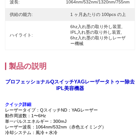
波長:
1064nm/532nm/1320nm/755nm
供給の能力:
1 ヶ月あたりの 100pcs の上
6hz入れ墨の取り外し装置
, 
IPL入れ墨の取り外し装置
, 
ハイライト:
6hz入れ墨の取り外しレーザ
ー機械
製品の説明
プロフェッショナルQスイッチYAGレーザータトゥー除去
IPL美容機器
クイック詳細
レーザータイプ：QスイッチND：YAGレーザー
動作周波数：1〜6Hz
単一パルスエネルギー：300mJ
レーザー波長：1064nm/532nm（赤色エイミング）
冷却システム：風冷＋水冷