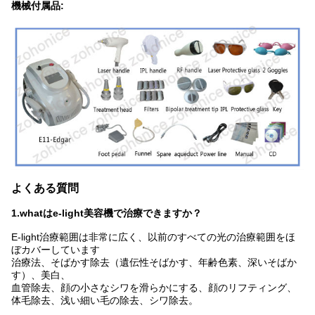
機械付属品:
よくある質問
1
.wh
atはe-light美容機で治療できますか？
E-light治療範囲は非常に広く、以前のすべての光の治療範囲をほ
ぼカバーしています
治療法、そばかす除去（遺伝性そばかす、年齢色素、深いそばか
す）、美白、
血管除去、顔の小さなシワを滑らかにする、顔のリフティング、
体毛除去、浅い細い毛の除去、シワ除去。