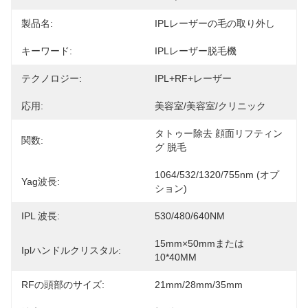
製品名:
IPLレーザーの毛の取り外し
キーワード:
IPLレーザー脱毛機
テクノロジー:
IPL+RF+レーザー
応用:
美容室/美容室/クリニック
タトゥー除去 顔面リフティン
関数:
グ 脱毛
1064/532/1320/755nm (オプ
Yag波長:
ション)
IPL 波長:
530/480/640NM
15mm×50mmまたは
Iplハンドルクリスタル:
10*40MM
RFの頭部のサイズ:
21mm/28mm/35mm