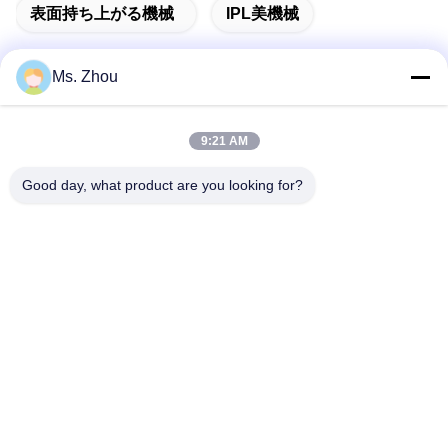
表面持ち上がる機械
IPL美機械
Ms. Zhou
迅速な連絡
9:21 AM
Good day, what product are you looking for?
住所
No.58 Dazhuangの道、TianGongYuanの通り、大興区、北
京、中国
Tel
86-10-60296356
メール
zohonice@zohonice.com