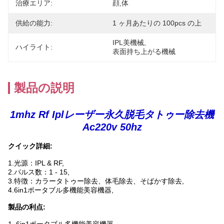
治療エリア:
顔,体
供給の能力:
1 ヶ月あたりの 100pcs の上
IPL美機械
, 
ハイライト:
表面持ち上がる機械
製品の説明
1mhz Rf Iplレーザー永久脱毛タトゥー除去機
Ac220v 50hz
クイック詳細:
1.光源：IPL & RF,
2.パルス数：1 - 15,
3.特徴：カラータトゥー除去、体毛除去、そばかす除去,
4.6in1ポータブル多機能美容機器,
製品の利点
: