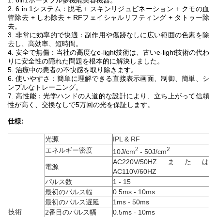
1. 6in1ポータブル多機能美容機器。
2. 6 in 1システム：脱毛 + スキンリジュビネーション + クモの血
管除去 + しわ除去 + RFフェイシャルリフティング + タトゥー除
去。
3. 非常に効率的で快適：副作用や傷跡なしに広い範囲の色素を除
去し、高効率、短時間。
4. 安全で無傷：当社の高度なe-light技術は、古いe-light技術の代わ
りに安全性の隠れた問題を根本的に解決しました。
5. 治療中の患者の不快感を取り除きます。
6. 使いやすさ：簡単に理解できる直接表示画面、制御、簡単、シ
ンプルなトレーニング。
7. 高性能：光学ハンドの人道的な設計により、立ち上がって信頼
性が高く、交換なしで5万回の光を保証します。
仕様:
光源
IPL & RF
2
2
エネルギー密度
10J/cm
- 50J/cm
AC220V/50HZまたは
電源
AC110V/60HZ
パルス数
1 - 15
最初のパルス幅
0.5ms - 10ms
最初のパルス遅延
1ms - 50ms
技術
2番目のパルス幅
0.5ms - 10ms