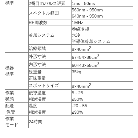
標準
2番目のパルス遅延
1ms - 50ms
560nm - 950nm
スペクトル範囲
640nm - 950nm
RF周波数
1MHz
巻線冷却
冷却システム
水冷
半導体冷却システム
2
治療領域
8×40mm
3
外形寸法
67×54×88cm
3
内形寸法
60×43×55cm
機器
総重量
35kg
標準
正味重量
2
スポットサイズ
8×40mm
作業
伝導温度
5 - 25
状態
相対湿度
≤50%
配送
温度
-20 - 55
保管
相対湿度
≤90%
作業
24時間
モード