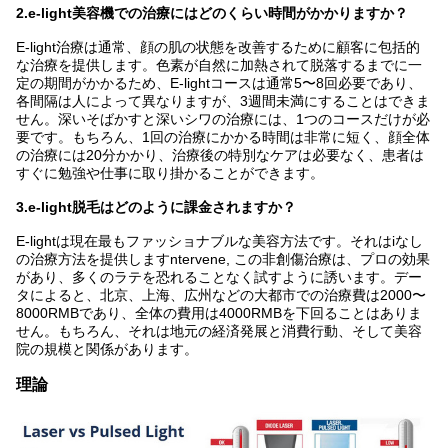
2.e-light美容機での治療にはどのくらい時間がかかりますか？
E-light治療は通常、顔の肌の状態を改善するために顧客に包括的
な治療を提供します。色素が自然に加熱されて脱落するまでに一
定の期間がかかるため、E-lightコースは通常5〜8回必要であり、
各間隔は人によって異なりますが、3週間未満にすることはできま
せん。深いそばかすと深いシワの治療には、1つのコースだけが必
要です。もちろん、1回の治療にかかる時間は非常に短く、顔全体
の治療には20分かかり、治療後の特別なケアは必要なく、患者は
すぐに勉強や仕事に取り掛かることができます。
3.e-light脱毛はどのように課金されますか？
E-lightは現在最もファッショナブルな美容方法です。それはiなし
の治療方法を提供します
ntervene
, この非創傷治療は、プロの効果
があり、多くのラテを恐れることなく試すように誘います。デー
タによると、北京、上海、広州などの大都市での治療費は2000〜
8000RMBであり、全体の費用は4000RMBを下回ることはありま
せん。もちろん、それは地元の経済発展と消費行動、そして美容
院の規模と関係があります。
理論