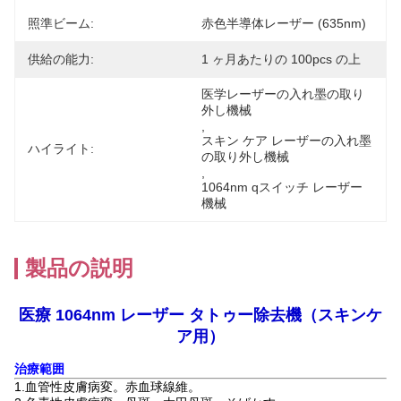
照準ビーム:
赤色半導体レーザー (635nm)
供給の能力:
1 ヶ月あたりの 100pcs の上
医学レーザーの入れ墨の取り
外し機械
, 
スキン ケア レーザーの入れ墨
ハイライト:
の取り外し機械
, 
1064nm qスイッチ レーザー
機械
製品の説明
医療
1064nm
レーザー
タトゥー除去機（スキンケ
ア用）
治療範囲
1.血管性皮膚病変。赤血球線維。