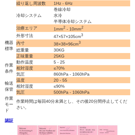
繰り返し周波数
1Hz - 6Hz
巻線冷却
冷却システム
水冷
半導体冷却システム
2
2
治療エリア
1mm
- 10mm
3
外形寸法
47×57×105cm
機器
3
内寸
38×38×96cm
標準
総重量
30KG
正味重量
25KG
動作温度
5 - 25
作業
相対湿度
≤70%
条件
気圧
860hPa - 1060hPa
温度
20 - 55
輸送
相対湿度
≤90%
保管
気圧
500hPa - 1060hPa
作業
作業時間は毎回40分未満とし、その後20分間停止してくだ
モー
さい。
ド
認証