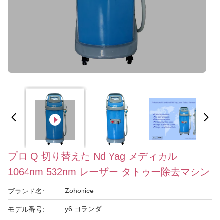
プロ Q 切り替えた Nd Yag メディカル
1064nm 532nm レーザー タトゥー除去マシン
Zohonice
ブランド名:
y6 ヨランダ
モデル番号: