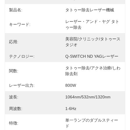
製品名:
タトゥー除去レーザー機械
レーザー・アンド・ヤグ タト
キーワード:
ゥー除去
美容院/クリニック/タトゥース
応用:
タジオ
テクノロジー:
Q-SWITCH ND YAGレーザー
タトゥー除去/アクネ治療/しわ
関数:
除去剤
レーザー出力:
800W
波長:
1064nm/532nm/1320nm
周波数:
1-6Hz
単一ランプのダブルスティー
特徴:
ド