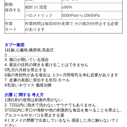
船舶
相対 の 湿度
≤90%
保存する
バロメトリック
500hPaから1060hPa
作業
作業時間は毎回40分未満で,その後20分停止する必要
モード
があります.
タブー集団
1妊娠,心臓病,糖尿病,高血圧
2..............................
3. 傷口が開いている場合
4. 最近の住民の輝きを避けることはできません
5乳児の月経を禁止する
6薬の有効性がある場合は, 1-3ヶ月間母乳を休む必要があります.
7. 皮膚の表面に突出する生印,モール
8毛深いネヴァス 傷痕治療
介護 に 関する 考え方
1漂白剤の使用は刺激作用がない.
2. 7日以内に熱水で洗わない,サウナでもありません.
37日以内に辛口や海鮮や他の刺激的な食品を食べることを禁止し,
アルコールやタバコを禁止する週.
4ミオメイの禁断で出血しているなら 感染した水に触らないでく
ださい