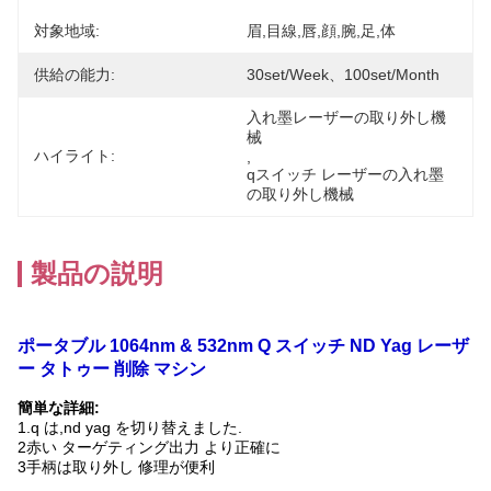
対象地域:
眉,目線,唇,顔,腕,足,体
供給の能力:
30set/week、100set/Month
入れ墨レーザーの取り外し機
械
ハイライト:
, 
qスイッチ レーザーの入れ墨
の取り外し機械
製品の説明
ポータブル 1064nm & 532nm Q スイッチ ND Yag レーザ
ー タトゥー 削除 マシン
簡単な詳細:
1.q は,nd yag を切り替えました.
2赤い ターゲティング出力 より正確に
3手柄は取り外し 修理が便利