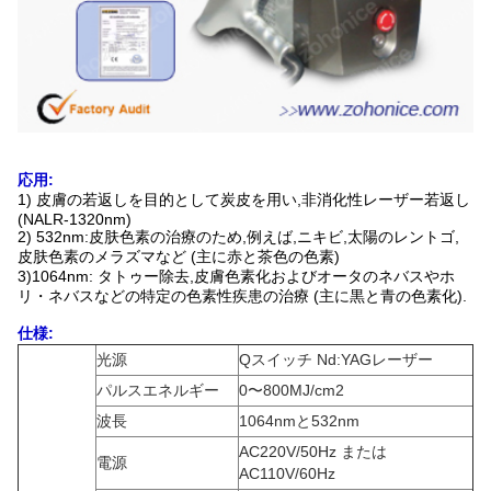
応用:
1) 皮膚の若返しを目的として炭皮を用い,非消化性レーザー若返し
(NALR-1320nm)
2) 532nm:皮肤色素の治療のため,例えば,ニキビ,太陽のレントゴ,
皮肤色素のメラズマなど (主に赤と茶色の色素)
3)1064nm: タトゥー除去,皮膚色素化およびオータのネバスやホ
リ・ネバスなどの特定の色素性疾患の治療 (主に黒と青の色素化).
仕様:
光源
Qスイッチ Nd:YAGレーザー
パルスエネルギー
0〜800MJ/cm2
波長
1064nmと532nm
AC220V/50Hz または
電源
AC110V/60Hz