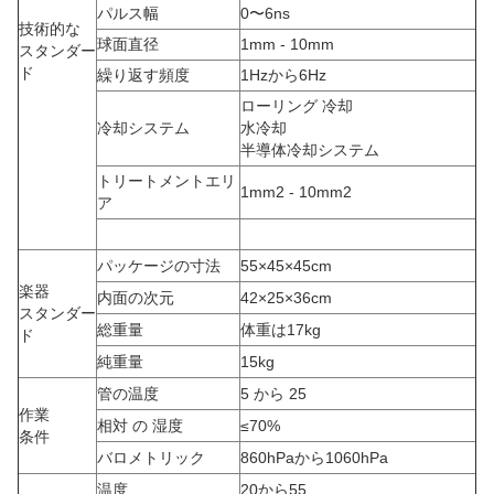
パルス幅
0〜6ns
技術的な
球面直径
1mm - 10mm
スタンダー
ド
繰り返す頻度
1Hzから6Hz
ローリング 冷却
冷却システム
水冷却
半導体冷却システム
トリートメントエリ
1mm2 - 10mm2
ア
パッケージの寸法
55×45×45cm
楽器
内面の次元
42×25×36cm
スタンダー
総重量
体重は17kg
ド
純重量
15kg
管の温度
5 から 25
作業
相対 の 湿度
≤70%
条件
バロメトリック
860hPaから1060hPa
温度
20から55