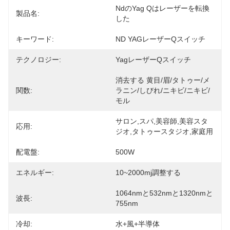
Ndのyag Qはレーザーを転換
製品名:
した
キーワード:
ND YAGレーザーQスイッチ
テクノロジー:
YagレーザーQスイッチ
消去する 黄目/眉/タトゥー/メ
関数:
ラニン/しびれ/ニキビ/ニキビ/
モル
サロン,スパ,美容師,美容スタ
応用:
ジオ,タトゥースタジオ,家庭用
配電盤:
500W
エネルギー:
10~2000mj調整する
1064nmと532nmと1320nmと
波長:
755nm
冷却:
水+風+半導体