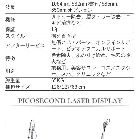
1064nm, 532nm 標準 / 585nm,
波長
650nm オプション
タトゥー除去、眉タトゥー除去、ニ
機能
キビ治療など
保証
1年
スタイル
据え置き型
無償スペアパーツ、オンラインサポ
アフターサービス
ート、ビデオテクニカルサポート
色素除去、肌の引き締め、毛穴の除
特徴
去など
業務用、美容サロン、コスメスタジ
用途
オ、スパ、クリニックなど
総重量
65KG
梱包サイズ
126*127*63 cm