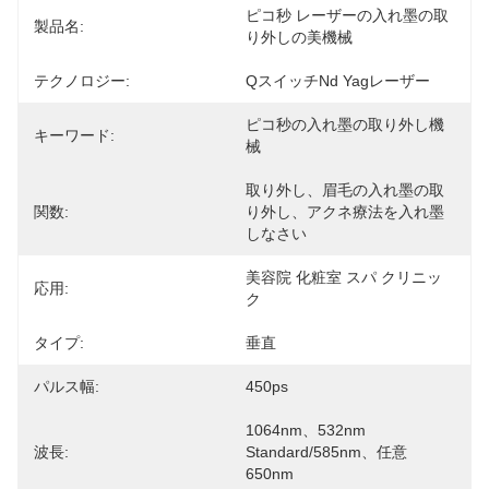
ピコ秒 レーザーの入れ墨の取
製品名:
り外しの美機械
テクノロジー:
Qスイッチnd Yagレーザー
ピコ秒の入れ墨の取り外し機
キーワード:
械
取り外し、眉毛の入れ墨の取
関数:
り外し、アクネ療法を入れ墨
しなさい
美容院 化粧室 スパ クリニッ
応用:
ク
タイプ:
垂直
パルス幅:
450ps
1064nm、532nm 
波長:
Standard/585nm、任意
650nm