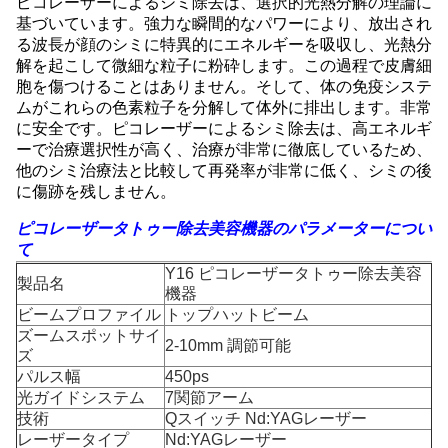
ピコレーザーによるシミ除去は、選択的光熱分解の理論に
基づいています。強力な瞬間的なパワーにより、放出され
る波長が顔のシミに特異的にエネルギーを吸収し、光熱分
解を起こして微細な粒子に粉砕します。この過程で皮膚細
胞を傷つけることはありません。そして、体の免疫システ
ムがこれらの色素粒子を分解して体外に排出します。非常
に安全です。ピコレーザーによるシミ除去は、高エネルギ
ーで治療選択性が高く、治療が非常に徹底しているため、
他のシミ治療法と比較して再発率が非常に低く、シミの後
に傷跡を残しません。
ピコレーザータトゥー除去美容機器のパラメーターについ
て
Y16 ピコレーザータトゥー除去美容
製品名
機器
ビームプロファイル
トップハットビーム
ズームスポットサイ
2-10mm 調節可能
ズ
パルス幅
450ps
光ガイドシステム
7関節アーム
技術
Qスイッチ Nd:YAGレーザー
レーザータイプ
Nd:YAGレーザー