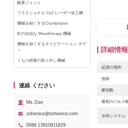
酸素ジェット
フラクショナル Co2 レーザー加工機
機械を細くするCryolipolysis
針の自由な Mesotherapy 機械
機械を細くするキャビテーション ボデ
詳細情報
ィ
くもの静脈の取り外し機械
起源の場所:
RF機器
技術:
物理療法装置
連絡 ください
脈拍数:
1470nmダイオードレーザー
最初のパルス幅
Ms. Dan
zohonice@zohonice.com
冷却システム:
0086 13910911829