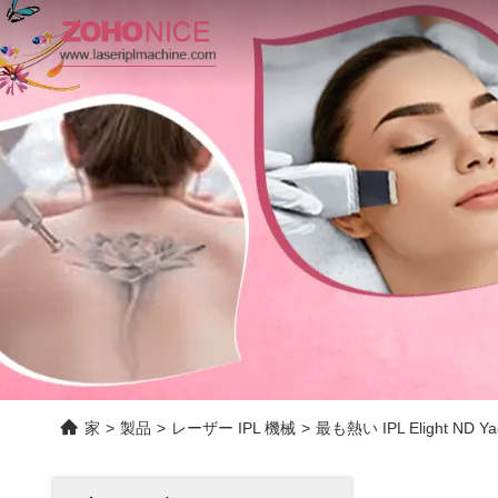
家
>
製品
>
レーザー IPL 機械
>
最も熱い IPL Elight