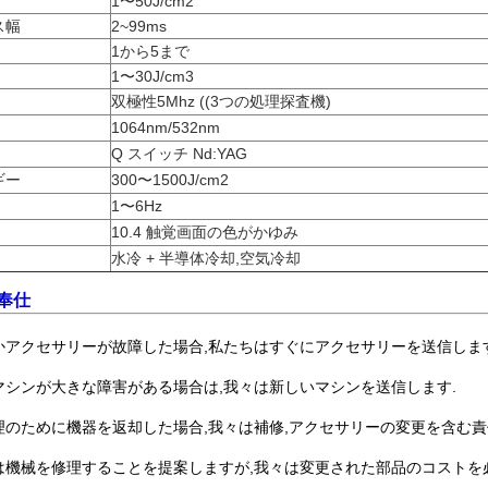
1〜50J/cm2
ス幅
2~99ms
1から5まで
1〜30J/cm3
双極性5Mhz ((3つの処理探査機)
1064nm/532nm
Q スイッチ Nd:YAG
ギー
300〜1500J/cm2
1〜6Hz
10.4 触覚画面の色がかゆみ
水冷 + 半導体冷却,空気冷却
 奉仕
,何かアクセサリーが故障した場合,私たちはすぐにアクセサリーを送信します.
に,マシンが大きな障害がある場合は,我々は新しいマシンを送信します.
,修理のために機器を返却した場合,我々は補修,アクセサリーの変更を含む責
我々は機械を修理することを提案しますが,我々は変更された部品のコストを