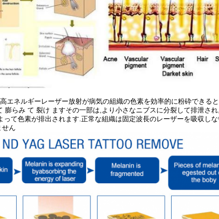
で高エネルギーレーザー放射が病気の組織の色素を効率的に粉砕できるという理
し て 膨らみ て 裂け ますその一部は,より小さなニブスに分裂して排泄
によって色素が排出されます.正常な組織は固定波長のレーザーを吸収し
ません