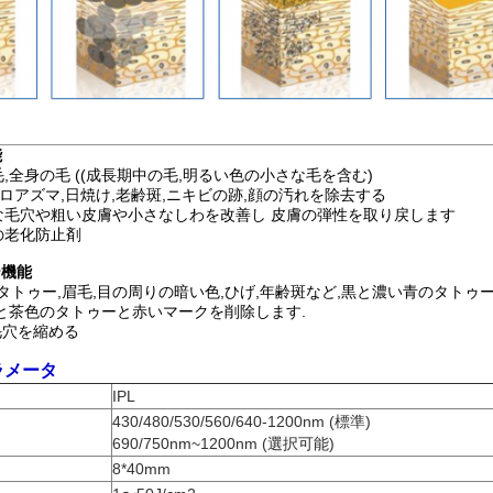
能
,全身の毛 ((成長期中の毛,明るい色の小さな毛を含む)
クロアズマ,日焼け,老齢斑,ニキビの跡,顔の汚れを除去する
な毛穴や粗い皮膚や小さなしわを改善し 皮膚の弾性を取り戻します
の老化防止剤
ー機能
波長: タトゥー,眉毛,目の周りの暗い色,ひげ,年齢斑など,黒と濃い青のタト
長:赤と茶色のタトゥーと赤いマークを削除します.
 毛穴を縮める
ラメータ
IPL
430/480/530/560/640-1200nm (標準)
690/750nm~1200nm (
選択可能
)
8*40mm