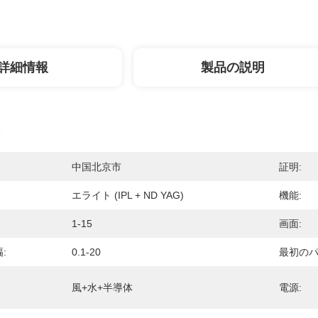
詳細情報
製品の説明
中国北京市
証明:
エライト (IPL + ND YAG)
機能:
1-15
画面:
:
0.1-20
最初のパ
風+水+半導体
電源: