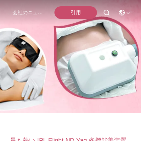
引用
会社のニュース
最も熱い IPL Elight ND Yag 多機能美装置