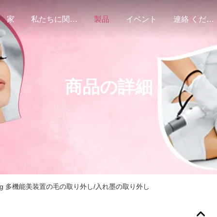
家
私たちに関しては
製品
イベント
連絡 ください
商品の詳細
 ND Yag 多機能美装置の毛の取り外し/入れ墨の取り外し