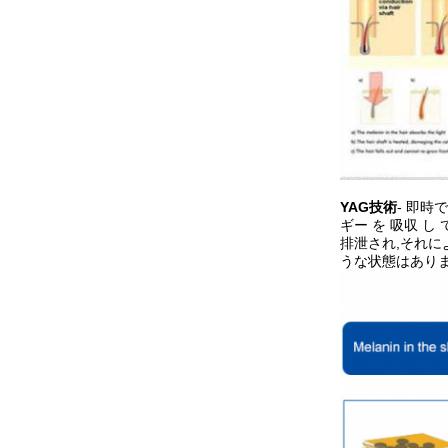
YAG技術
- 即時
ギー を 吸収 
排泄され,それ
うな状態はあり