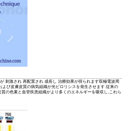
ンが 刺激され 再配置され 成長し 治療効果が得られます双極電波周
および皮膚皮質の病気組織が光ピロリシスを発生させます.従来の
膚皮質の色素と血管疾患組織がより多くのエネルギーを吸収し,これら