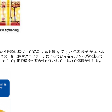
論に基づいて,YAG は 放射線 を 受け た 色素 粒子 が エネル
され,その一部は体マクロファージによって飲み込み,リンパ系を通って
ないからです細胞構造の整合性が保たれているので 傷痕が生じるよ