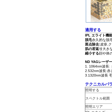
適用する
IPL エライト機
脱毛
永久的な脱毛
斑点除去:
皮疹,
肌の若返り
大き
縮小する
顔や体
ND YAGレーザ
1. 1064nm
2.532nm波
3.1320nm波長
テクニカルパ
照明する
スペクトル範囲
照明エリア