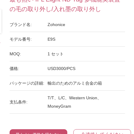
の毛の取り外し/入れ墨の取り外し
ブランド名:
Zohonice
モデル番号:
E9S
MOQ:
1 セット
価格:
USD3000/PCS
パッケージの詳細:
輸出のためのアルミ合金の箱
T/T、L/C、Western Union、
支払条件:
MoneyGram