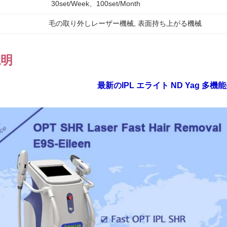
30set/week、100set/Month
毛の取り外しレーザー機械
, 
表面持ち上がる機械
説明
最新のIPL エライト ND Yag 多機